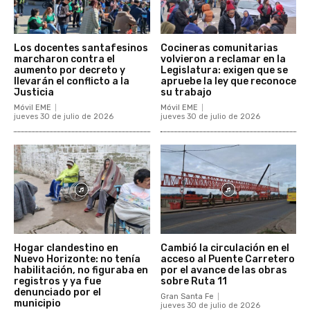
Los docentes santafesinos
Cocineras comunitarias
marcharon contra el
volvieron a reclamar en la
aumento por decreto y
Legislatura: exigen que se
llevarán el conflicto a la
apruebe la ley que reconoce
Justicia
su trabajo
Móvil EME
Móvil EME
jueves 30 de julio de 2026
jueves 30 de julio de 2026
Hogar clandestino en
Cambió la circulación en el
Nuevo Horizonte: no tenía
acceso al Puente Carretero
habilitación, no figuraba en
por el avance de las obras
registros y ya fue
sobre Ruta 11
denunciado por el
Gran Santa Fe
municipio
jueves 30 de julio de 2026