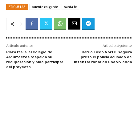
ETIQUETAS
puente colgante
santa fe
Artículo anterior
Artículo siguiente
Plaza Italia: el Colegio de
Barrio Liceo Norte: seguirá
Arquitectos respalda su
preso el policía acusado de
recuperación y pide participar
intentar robar en una vivienda
del proyecto