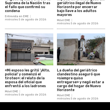
Suprema de la Nación tras
geriátrico ilegal de Nuevo
el fallo que confirmó su
Horizonte por encerrar
condena
bajo llave a los adultos
mayores
Entrevista en EME
miércoles 5 de agosto de 2026
Móvil EME
miércoles 5 de agosto de 2026
«Mi esposo les gritó ‘¡Alto,
La dueña del geriátrico
policía!’ y comenzó el
clandestino aseguró que
tiroteo»: el relato de la
«siempre quiso
esposa del oficial que
entregarse» y negó estar a
enfrentó a los ladrones
cargo del hogar de Nuevo
Horizonte
Móvil EME
miércoles 5 de agosto de 2026
Móvil EME
miércoles 5 de agosto de 2026