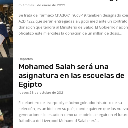
miércoles 5 de enero de 2022
Se trata del fármaco ChAdOx1 nCov-19, también designado co
AZD 1222 que serán entregadas a Egipto mediante un contrato
donación que tendrá al Ministerio de Salud. El Gobierno nacional
oficializó este miércoles la donación de un millón de dosis...
Deportes
Mohamed Salah será una
asignatura en las escuelas de
Egipto
jueves 28 de octubre de 2021
El delantero de Liverpool y máximo goleador histórico de su
selección, es un ídolo en su país, donde quieren que las nuev
generaciones lo estudien como un modelo a seguir en el futuro. 
futbolista del Liverpool Mohamed Salah será...