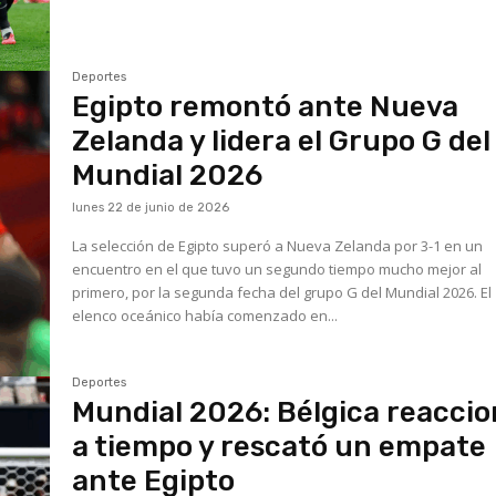
Deportes
Egipto remontó ante Nueva
Zelanda y lidera el Grupo G del
Mundial 2026
lunes 22 de junio de 2026
La selección de Egipto superó a Nueva Zelanda por 3-1 en un
encuentro en el que tuvo un segundo tiempo mucho mejor al
primero, por la segunda fecha del grupo G del Mundial 2026. El
elenco oceánico había comenzado en...
Deportes
Mundial 2026: Bélgica reacci
a tiempo y rescató un empate
ante Egipto