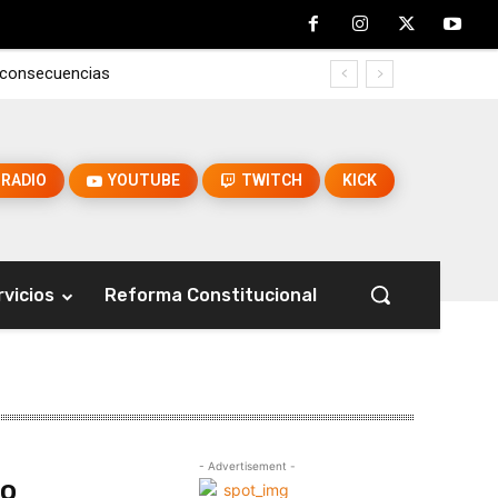
s consecuencias
RADIO
YOUTUBE
TWITCH
KICK
rvicios
Reforma Constitucional
- Advertisement -
to