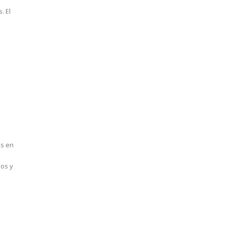
. El
es en
s
dos y
o