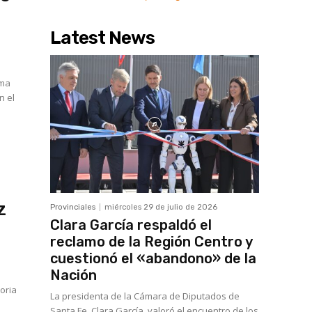
Latest News
ima
n el
z
Provinciales
miércoles 29 de julio de 2026
Clara García respaldó el
reclamo de la Región Centro y
cuestionó el «abandono» de la
Nación
toria
La presidenta de la Cámara de Diputados de
Santa Fe, Clara García, valoró el encuentro de los