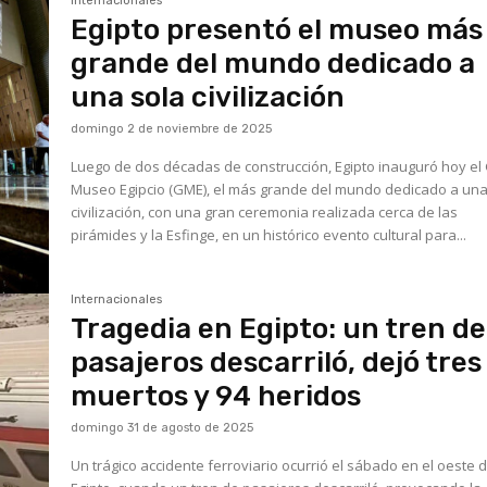
Internacionales
Egipto presentó el museo más
grande del mundo dedicado a
una sola civilización
domingo 2 de noviembre de 2025
Luego de dos décadas de construcción, Egipto inauguró hoy el
Museo Egipcio (GME), el más grande del mundo dedicado a una
civilización, con una gran ceremonia realizada cerca de las
pirámides y la Esfinge, en un histórico evento cultural para...
Internacionales
Tragedia en Egipto: un tren de
pasajeros descarriló, dejó tres
muertos y 94 heridos
domingo 31 de agosto de 2025
Un trágico accidente ferroviario ocurrió el sábado en el oeste 