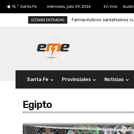
C
15
Santa Fe
miércoles, julio 29, 2026
En Vivo
Audio
Farmacéuticos santafesinos cu
ÚLTIMAS ENTRADAS
Santa Fe
Provinciales
Noticias
Egipto