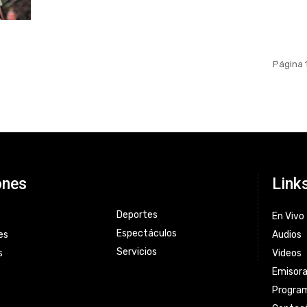
Página 
ones
Link
Deportes
En Vivo
Espectáculos
es
Audios
Servicios
s
Videos
Emisor
Progra