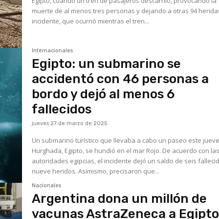
Egipto, cuando un tren de pasajeros descarriló, provocando la
muerte de al menos tres personas y dejando a otras 94 heridas
incidente, que ocurrió mientras el tren...
Internacionales
Egipto: un submarino se
accidentó con 46 personas a
bordo y dejó al menos 6
fallecidos
jueves 27 de marzo de 2025
Un submarino turístico que llevaba a cabo un paseo este juev
Hurghada, Egipto, se hundió en el mar Rojo. De acuerdo con la
autoridades egipcias, el incidente dejó un saldo de seis falleci
nueve heridos. Asimismo, precisaron que...
Nacionales
Argentina dona un millón de
vacunas AstraZeneca a Egipt