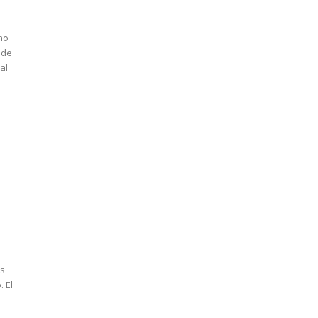
mo
 de
as
El