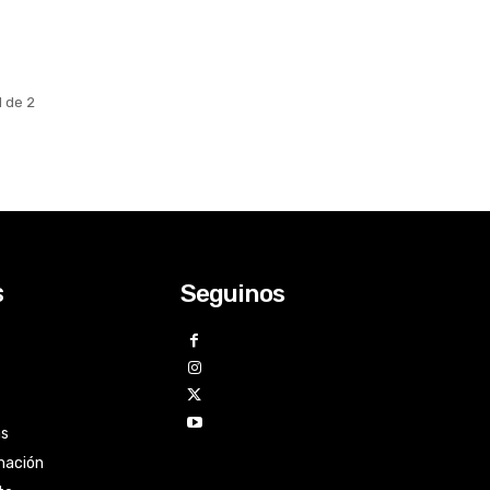
1 de 2
Seguinos
s
as
mación