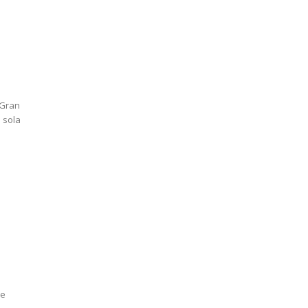
 Gran
 sola
de