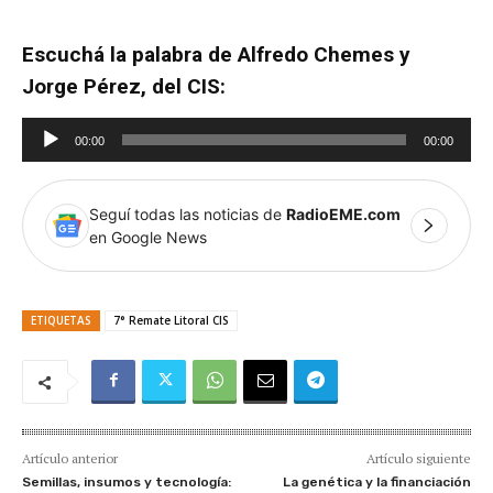
Escuchá la palabra de Alfredo Chemes y
Jorge Pérez, del CIS:
R
00:00
00:00
e
p
Seguí todas las noticias de
RadioEME.com
r
en Google News
o
d
u
ETIQUETAS
7° Remate Litoral CIS
c
t
o
r
d
Artículo anterior
Artículo siguiente
e
Semillas, insumos y tecnología:
La genética y la financiación