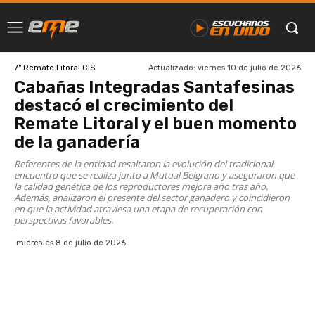
Actualizado:
viernes 10 de julio de 2026
7° Remate Litoral CIS
Cabañas Integradas Santafesinas
destacó el crecimiento del
Remate Litoral y el buen momento
de la ganadería
Referentes de la entidad resaltaron la evolución del tradicional
encuentro que se realiza junto a Mutual Belgrano y aseguraron que
la calidad genética de los reproductores mejora año tras año.
Además, analizaron el presente del sector ganadero y coincidieron
en que la actividad atraviesa una etapa de recuperación con
perspectivas favorables.
miércoles 8 de julio de 2026