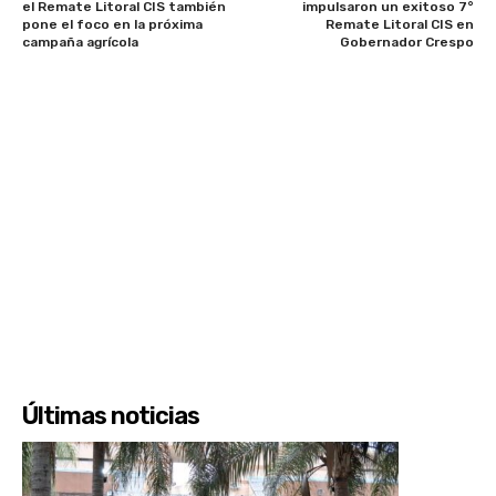
a
el Remate Litoral CIS también
impulsaron un exitoso 7°
pone el foco en la próxima
Remate Litoral CIS en
u
campaña agrícola
Gobernador Crespo
d
i
o
Últimas noticias