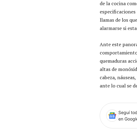
de la cocina com
especificaciones
llamas de los qu
alarmarse si est
Ante este panora
comportamiento d
quemaduras accid
altas de monóxid
cabeza, náuseas,
ante lo cual se d
Seguí tod
en Goog