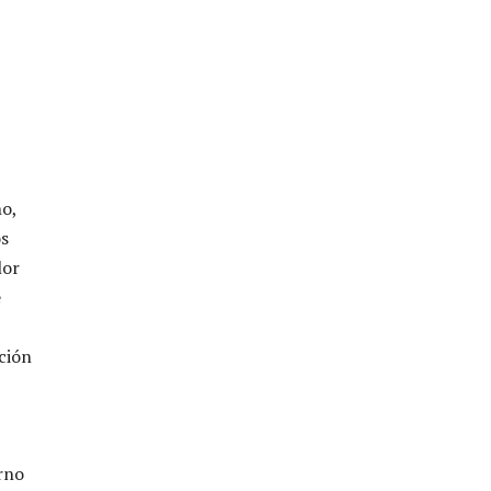
no,
os
lor
e
ción
orno