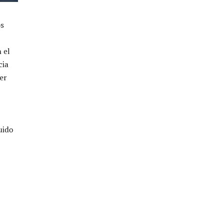
os
 el
cia
er
uido