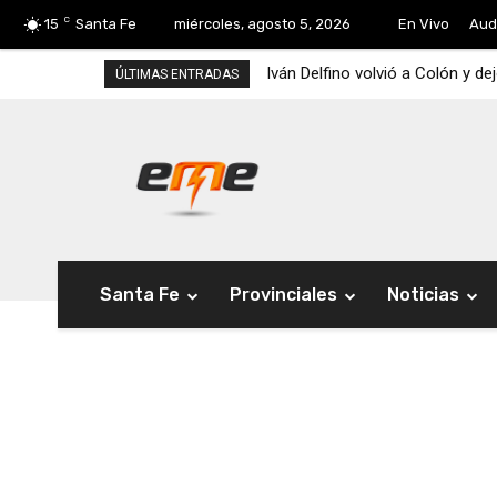
C
15
Santa Fe
miércoles, agosto 5, 2026
En Vivo
Aud
Iván Delfino volvió a Colón y de
ÚLTIMAS ENTRADAS
Santa Fe
Provinciales
Noticias