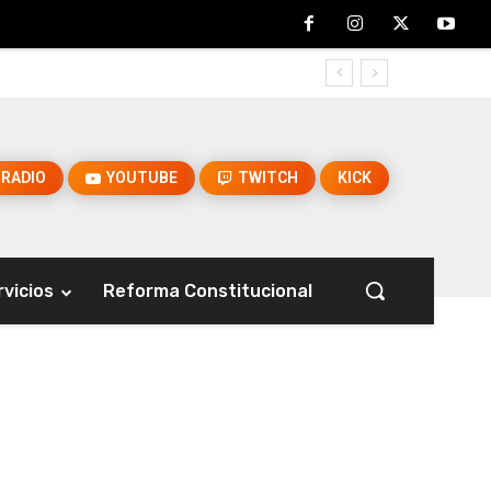
RADIO
YOUTUBE
TWITCH
KICK
rvicios
Reforma Constitucional