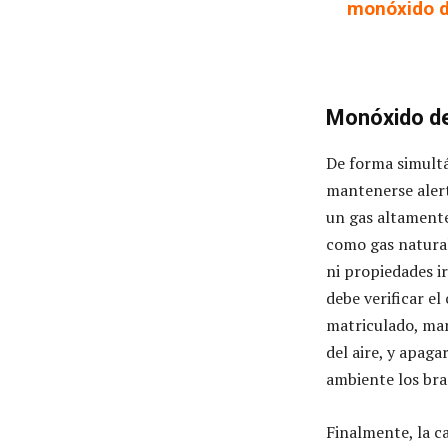
monóxido d
Monóxido d
De forma simultá
mantenerse alert
un gas altamente
como gas natural
ni propiedades ir
debe verificar e
matriculado, man
del aire, y apaga
ambiente los bra
Finalmente, la ca