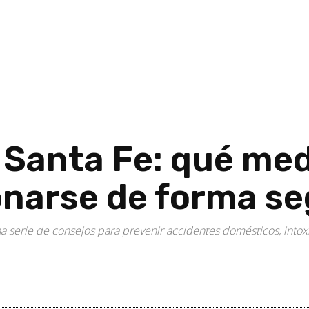
n Santa Fe: qué me
onarse de forma s
na serie de consejos para prevenir accidentes domésticos, int