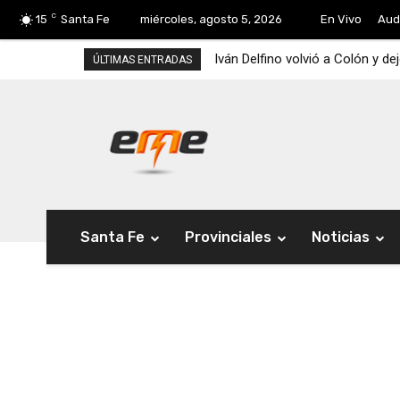
C
15
Santa Fe
miércoles, agosto 5, 2026
En Vivo
Aud
Iván Delfino volvió a Colón y dejó
La Corte Suprema ratificó la ca
ÚLTIMAS ENTRADAS
Santa Fe
Provinciales
Noticias