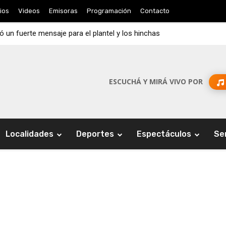
ios
Videos
Emisoras
Programación
Contacto
 un fuerte mensaje para el plantel y los hinchas
utelar que obliga aplicar la Ley de Financiamiento Universitario
ESCUCHÁ Y MIRÁ VIVO POR
Localidades
Deportes
Espectáculos
Se