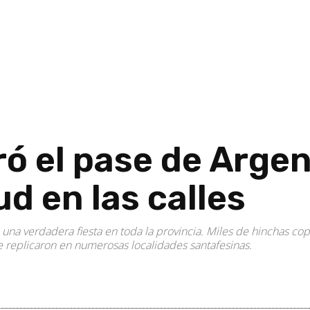
ó el pase de Argen
d en las calles
ó una verdadera fiesta en toda la provincia. Miles de hinchas c
se replicaron en numerosas localidades santafesinas.