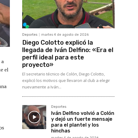
Deportes
martes 4 de agosto de 2026
Diego Colotto explicó la
llegada de Iván Delfino: «Era el
perfil ideal para este
 a
proyecto»
e el
El secretario técnico de Colón, Diego Colotto,
explicó los motivos que llevaron al club a elegir
una
nuevamente a Iván...
Deportes
Iván Delfino volvió a Colón
y dejó un fuerte mensaje
para el plantel y los
os
hinchas
martes 4 de agosto de 2026