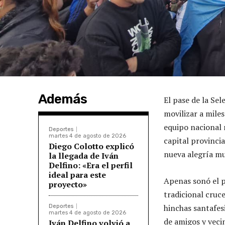
Además
El pase de la Sel
movilizar a mile
equipo nacional r
Deportes
martes 4 de agosto de 2026
capital provinci
Diego Colotto explicó
nueva alegría mu
la llegada de Iván
Delfino: «Era el perfil
ideal para este
Apenas sonó el p
proyecto»
tradicional cruc
hinchas santafes
Deportes
martes 4 de agosto de 2026
de amigos y veci
Iván Delfino volvió a