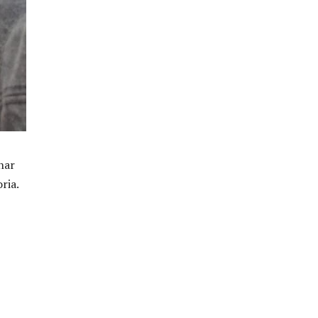
nar
ria.