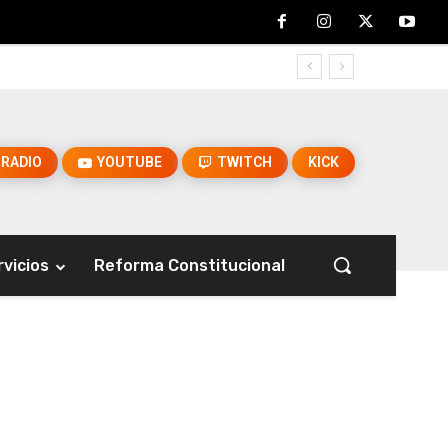
RADIO
YOUTUBE
TWITCH
KICK
rvicios
Reforma Constitucional