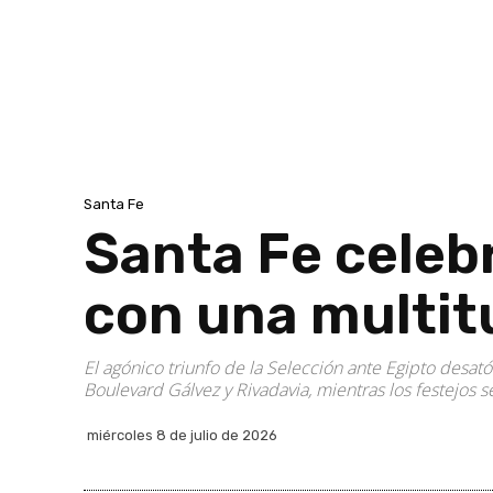
Santa Fe
Santa Fe celebr
con una multitu
El agónico triunfo de la Selección ante Egipto desat
Boulevard Gálvez y Rivadavia, mientras los festejos 
miércoles 8 de julio de 2026