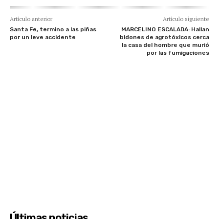
Artículo anterior
Artículo siguiente
Santa Fe, termino a las piñas
MARCELINO ESCALADA: Hallan
por un leve accidente
bidones de agrotóxicos cerca
la casa del hombre que murió
por las fumigaciones
Últimas noticias