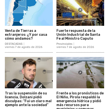
Venta de Tierras a
Fuerte respuesta de la
extranjeros: ¿Y por casa
Unión Industrial de Santa
cómo andamos?
Fe al Ministro Caputo
DESTACADAS
Provinciales
viernes 7 de agosto de 2026
viernes 7 de agosto de 2026
Tras la suspensión de su
Frente a los pronósticos de
licencia, Dolzani pidió
El Niño, Pirola respaldó la
disculpas: “Fui un claro mal
emergencia hídrica y pidió
ejemplo ante la sociedad”
más recursos para
municipios y comunas