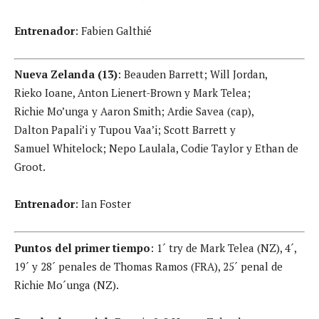
Entrenador
: Fabien Galthié
Nueva Zelanda (13)
: Beauden Barrett; Will Jordan,
Rieko Ioane, Anton Lienert-Brown y Mark Telea;
Richie Mo’unga y Aaron Smith; Ardie Savea
(cap),
Dalton Papali’i y Tupou Vaa’i; Scott Barrett y
Samuel Whitelock; Nepo Laulala, Codie Taylor y Ethan de
Groot.
Entrenador
: Ian Foster
Puntos del primer tiempo
: 1´ try de Mark Telea (NZ), 4´,
19´ y 28´ penales de Thomas Ramos (FRA), 25´ penal de
Richie Mo´unga (NZ).