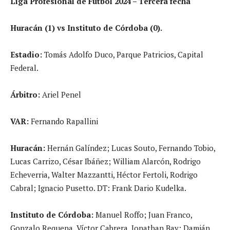
Liga Profesional de Fútbol 2024 – Tercera fecha
Huracán (1) vs Instituto de Córdoba (0).
Estadio:
Tomás Adolfo Duco, Parque Patricios, Capital
Federal.
Árbitro:
Ariel Penel
VAR:
Fernando Rapallini
Huracán:
Hernán Galíndez; Lucas Souto, Fernando Tobio,
Lucas Carrizo, César Ibáñez; William Alarcón, Rodrigo
Echeverria, Walter Mazzantti, Héctor Fertoli, Rodrigo
Cabral; Ignacio Pusetto. DT: Frank Dario Kudelka.
Instituto de Córdoba:
Manuel Roffo; Juan Franco,
Gonzalo Requena, Víctor Cabrera, Jonathan Bay; Damián