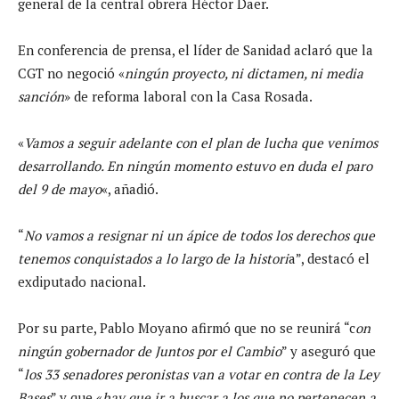
general de la central obrera Héctor Daer.
En conferencia de prensa, el líder de Sanidad aclaró que la
CGT no negoció «
ningún proyecto, ni dictamen, ni media
sanción
» de reforma laboral con la Casa Rosada.
«
Vamos a seguir adelante con el plan de lucha que venimos
desarrollando. En ningún momento estuvo en duda el paro
del 9 de mayo
«, añadió.
“
No vamos a resignar ni un ápice de todos los derechos que
tenemos conquistados a lo largo de la histori
a”, destacó el
exdiputado nacional.
Por su parte, Pablo Moyano afirmó que no se reunirá “c
on
ningún gobernador de Juntos por el Cambio
” y aseguró que
“
los 33 senadores peronistas van a votar en contra de la Ley
Bases
” y que «
hay que ir a buscar a los que no pertenecen a