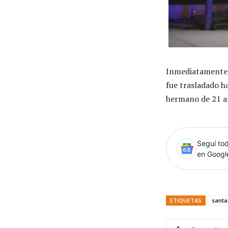
Inmediatamente, 
fue trasladado h
hermano de 21 añ
Seguí tod
en Goog
ETIQUETAS
santa