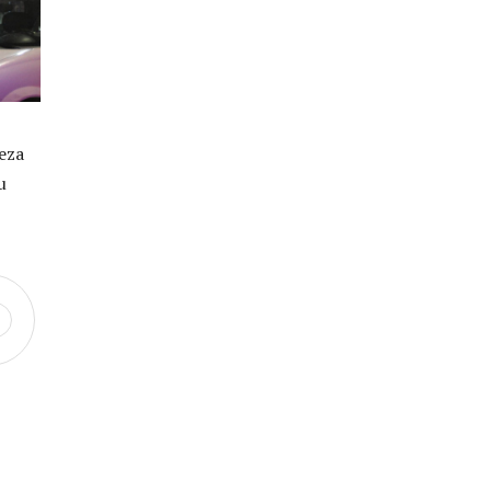
eza
u