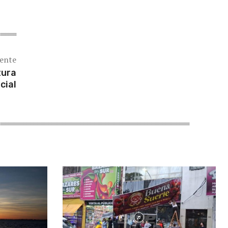
iente
tura
cial