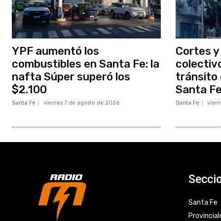
YPF aumentó los
Cortes y
combustibles en Santa Fe: la
colectiv
nafta Súper superó los
tránsito
$2.100
Santa F
Santa Fe
viernes 7 de agosto de 2026
Santa Fe
vier
Secci
Santa Fe
Provincial