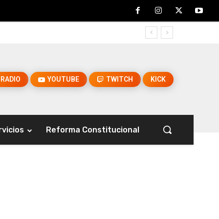
RADIO
YOUTUBE
TWITCH
KICK
rvicios
Reforma Constitucional