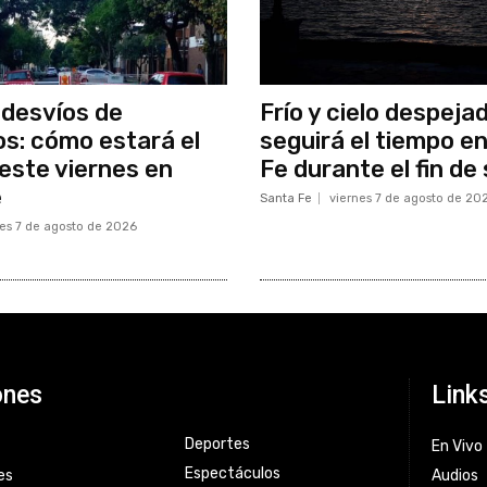
 desvíos de
Frío y cielo despeja
os: cómo estará el
seguirá el tiempo e
 este viernes en
Fe durante el fin d
e
Santa Fe
viernes 7 de agosto de 20
nes 7 de agosto de 2026
ones
Link
Deportes
En Vivo
Espectáculos
es
Audios