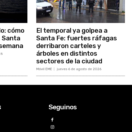
do: cómo
El temporal ya golpea a
n Santa
Santa Fe: fuertes ráfagas
e semana
derribaron carteles y
árboles en distintos
26
sectores de la ciudad
Móvil EME
jueves 6 de agosto de 2026
Seguinos
s