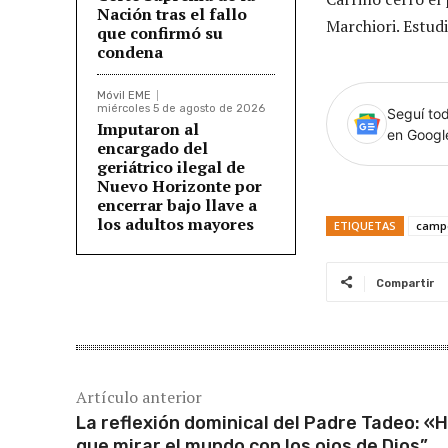
Nación tras el fallo
Marchiori. Estud
que confirmó su
condena
Móvil EME
miércoles 5 de agosto de 2026
Seguí tod
Imputaron al
en Goog
encargado del
geriátrico ilegal de
Nuevo Horizonte por
encerrar bajo llave a
los adultos mayores
ETIQUETAS
camp
Compartir
Artículo anterior
La reflexión dominical del Padre Tadeo: «
que mirar el mundo con los ojos de Dios”