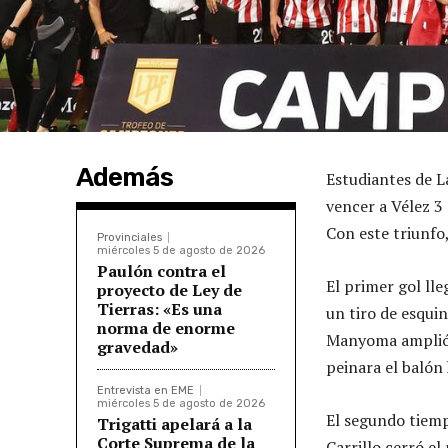
Además
Estudiantes de 
vencer a Vélez 3 
Con este triunfo,
Provinciales
miércoles 5 de agosto de 2026
Paulón contra el
El primer gol ll
proyecto de Ley de
Tierras: «Es una
un tiro de esqui
norma de enorme
Manyoma amplió l
gravedad»
peinara el balón
Entrevista en EME
miércoles 5 de agosto de 2026
El segundo tiem
Trigatti apelará a la
Corte Suprema de la
Carrillo cerró e