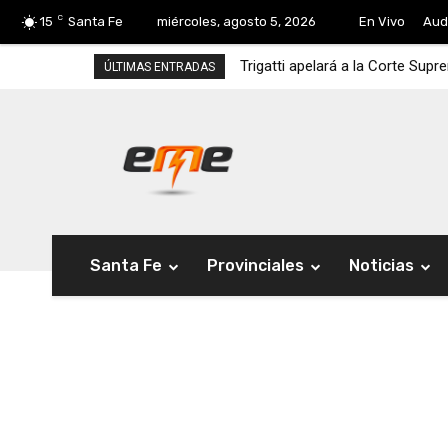
C
15
Santa Fe
miércoles, agosto 5, 2026
En Vivo
Aud
Trigatti apelará a la Corte Sup
ÚLTIMAS ENTRADAS
Santa Fe
Provinciales
Noticias