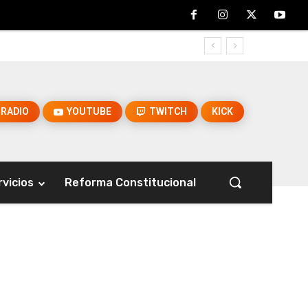
RADIO
YOUTUBE
TWITCH
KICK
rvicios
Reforma Constitucional