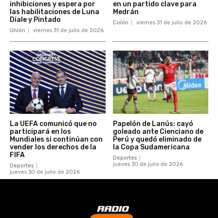
inhibiciones y espera por
en un partido clave para
las habilitaciones de Luna
Medrán
Diale y Pintado
Colón
viernes 31 de julio de 2026
Unión
viernes 31 de julio de 2026
La UEFA comunicó que no
Papelón de Lanús: cayó
participará en los
goleado ante Cienciano de
Mundiales si continúan con
Perú y quedó eliminado de
vender los derechos de la
la Copa Sudamericana
FIFA
Deportes
jueves 30 de julio de 2026
Deportes
jueves 30 de julio de 2026