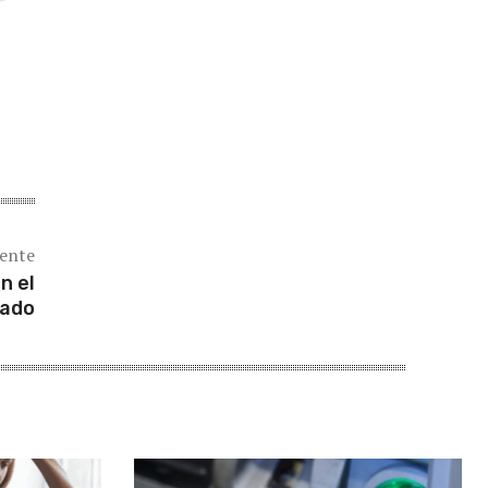
iente
n el
gado