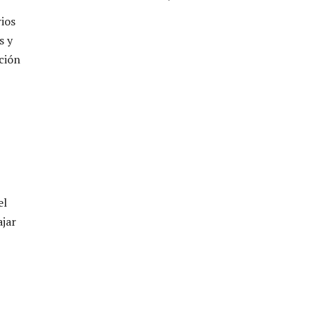
ios
s y
ción
el
ajar