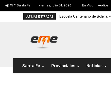
C
15
Santa Fe
viernes, julio 31, 2026
En Vivo
Audios
Escuela Centenario de Bolivia:
ÚLTIMAS ENTRADAS
Santa Fe
Provinciales
Noticias