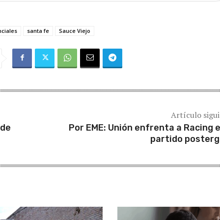
nciales
santa fe
Sauce Viejo
Artículo sigu
 de
Por EME: Unión enfrenta a Racing e
partido poster