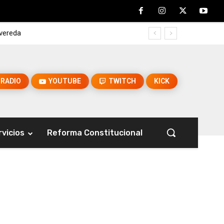
 vereda
RADIO
YOUTUBE
TWITCH
KICK
rvicios
Reforma Constitucional