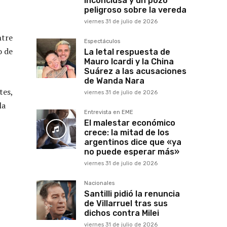
inconclusa y un pozo
peligroso sobre la vereda
viernes 31 de julio de 2026
ntre
Espectáculos
o de
La letal respuesta de
Mauro Icardi y la China
Suárez a las acusaciones
de Wanda Nara
tes,
viernes 31 de julio de 2026
la
Entrevista en EME
El malestar económico
crece: la mitad de los
argentinos dice que «ya
no puede esperar más»
viernes 31 de julio de 2026
Nacionales
Santilli pidió la renuncia
de Villarruel tras sus
dichos contra Milei
viernes 31 de julio de 2026