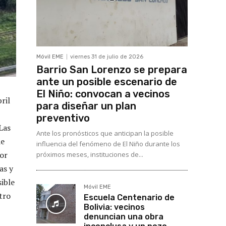
Móvil EME
viernes 31 de julio de 2026
Barrio San Lorenzo se prepara
ante un posible escenario de
El Niño: convocan a vecinos
ril
para diseñar un plan
preventivo
Las
Ante los pronósticos que anticipan la posible
de
influencia del fenómeno de El Niño durante los
dor
próximos meses, instituciones de...
as y
ible
Móvil EME
tro
Escuela Centenario de
Bolivia: vecinos
denuncian una obra