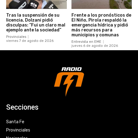
Tras la suspensión de su
Frente a los pronósticos de
licencia, Dolzani pidió
El Niño, Pirola respaldó la
disculpas: “Fui un claro mal
emergencia hídrica y pidió
ejemplo ante la sociedad”
más recursos para
municipios y comunas
Provinciales
viernes 7 de agosto de 2026
Entrevista en EME
jueves 6 de agosto de 2026
Secciones
Santa Fe
Provinciales