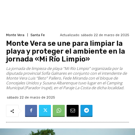
Actualizado:
sábado 22 de marzo de 2025
Monte Vera
Santa Fe
Monte Vera se une para limpiar la
playa y proteger el ambiente en la
jornada «Mi Río Limpio»
La jornada de limpieza de playa “Mi Río Limpio” organizada por la
diputada provincial Sofía Galnares en conjunto con el intendente de
Monte Vera Luis “Beto” Pallero, Fede Miranda con el bloque de
Concejales Unidos y Susana Albarenque tuvo lugar en el Camping
Municipal (Parador Irupé), en el Paraje La Costa de dicha localidad.
sábado 22 de marzo de 2025