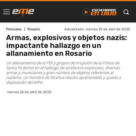
Actualizado:
viernes 25 de abril de 2025
Policiales
Rosario
Armas, explosivos y objetos nazis:
impactante hallazgo en un
allanamiento en Rosario
Un allanamiento de la PDI y grupos de irrupción de la Policía de
Santa Fe derivó en el hallazgo de artefactos explosivos, diversas
armas y municiones y gran número de objetos referentes al
nazismo. Un hombre de 54 años resultó aprehendido y quedó a
disposición del MPA.
viernes 25 de abril de 2025