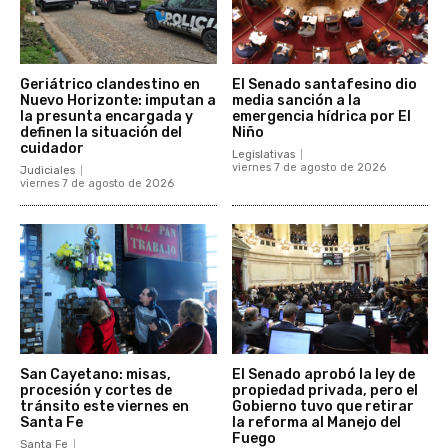
Geriátrico clandestino en
El Senado santafesino dio
Nuevo Horizonte: imputan a
media sanción a la
la presunta encargada y
emergencia hídrica por El
definen la situación del
Niño
cuidador
Legislativas
viernes 7 de agosto de 2026
Judiciales
viernes 7 de agosto de 2026
San Cayetano: misas,
El Senado aprobó la ley de
procesión y cortes de
propiedad privada, pero el
tránsito este viernes en
Gobierno tuvo que retirar
Santa Fe
la reforma al Manejo del
Fuego
Santa Fe