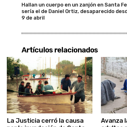
u
Hallan un cuerpo en un zanjón en Santa Fe
d
sería el de Daniel Ortiz, desaparecido desd
9 de abril
i
o
Artículos relacionados
La Justicia cerró la causa
Avanza l