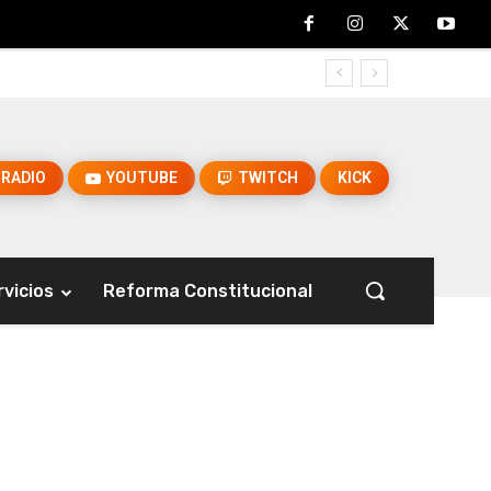
RADIO
YOUTUBE
TWITCH
KICK
rvicios
Reforma Constitucional