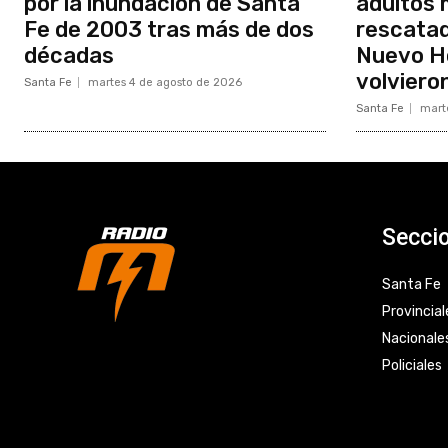
por la inundación de Santa
adultos
Fe de 2003 tras más de dos
rescatad
décadas
Nuevo Ho
volviero
Santa Fe
martes 4 de agosto de 2026
Santa Fe
mart
Secci
Santa Fe
Provincial
Nacionale
Policiales