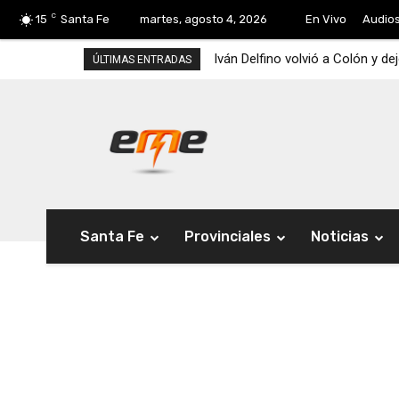
C
15
Santa Fe
martes, agosto 4, 2026
En Vivo
Audio
Iván Delfino volvió a Colón y de
ÚLTIMAS ENTRADAS
Santa Fe
Provinciales
Noticias