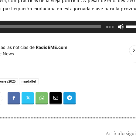
, con prácticas de la vieja política”. A pesar de ello, destacó 
a participación ciudadana en esta jornada clave para la provinc
U
00:00
t
i
as las noticias de
RadioEME.com
l
le News
i
z
a
iones2025
mudallel
l
a
s
t
e
c
l
Artículo sigu