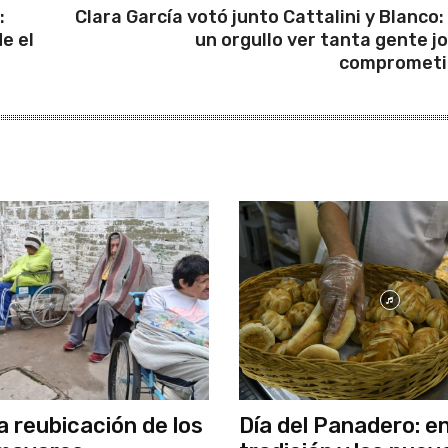
a
:
Clara García votó junto Cattalini y Blanco:
e el
un orgullo ver tanta gente j
s
comprometi
d
e
f
l
e
c
h
a
a
r
r
i
b
a
a reubicación de los
Día del Panadero: en
/