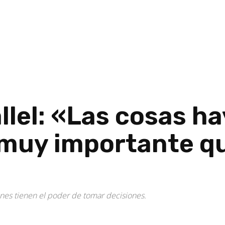
llel: «Las cosas h
 muy importante q
enes tienen el poder de tomar decisiones.