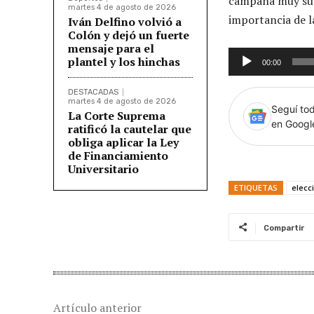
campaña muy sucia
martes 4 de agosto de 2026
importancia de l
Iván Delfino volvió a
Colón y dejó un fuerte
mensaje para el
R
plantel y los hinchas
00:00
e
p
DESTACADAS
martes 4 de agosto de 2026
Seguí tod
r
La Corte Suprema
en Goog
ratificó la cautelar que
o
obliga aplicar la Ley
d
de Financiamiento
Universitario
u
c
ETIQUETAS
elecc
t
o
Compartir
r
d
e
a
Artículo anterior