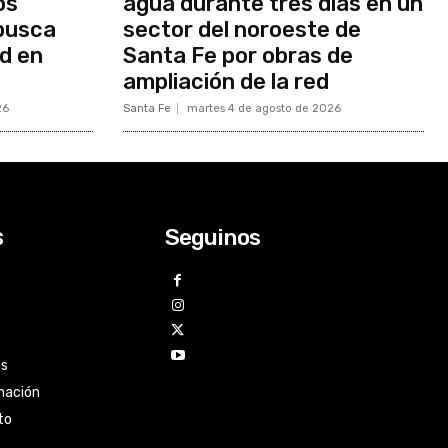
os
agua durante tres días en un
 busca
sector del noroeste de
ad en
Santa Fe por obras de
ampliación de la red
26
Santa Fe
martes 4 de agosto de 2026
Seguinos
s
as
mación
to