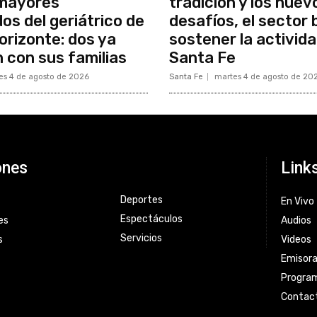
 mayores
tradición y los nuev
a
os del geriátrico de
desafíos, el sector
b
rizonte: dos ya
sostener la activid
a
n con sus familias
Santa Fe
j
es 4 de agosto de 2026
Santa Fe
martes 4 de agosto de 20
o
p
a
r
ones
Link
a
a
Deportes
En Vivo
u
Espectáculos
es
Audios
m
Servicios
s
Videos
e
Emisor
n
Progra
t
Contac
a