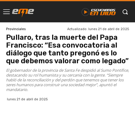
Actualizado:
lunes 21 de abril de 2025
Provinciales
Pullaro, tras la muerte del Papa
Francisco: “Esa convocatoria al
diálogo que tanto pregonó es lo
que debemos valorar como legado”
El gobernador de la provincia de Santa Fe despidió al Sumo Pontífice,
destacando su rol humanista y su cercanía con la gente. “Siempre
habló de la reconciliación y del perdón que tenemos que tener los
seres humanos para construir una sociedad mejor”, apuntó el
mandatario.
lunes 21 de abril de 2025