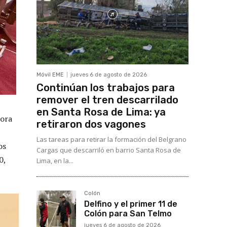
Móvil EME
jueves 6 de agosto de 2026
Continúan los trabajos para
remover el tren descarrilado
en Santa Rosa de Lima: ya
dora
retiraron dos vagones
Las tareas para retirar la formación del Belgrano
os
Cargas que descarriló en barrio Santa Rosa de
0,
Lima, en la...
Colón
Delfino y el primer 11 de
Colón para San Telmo
jueves 6 de agosto de 2026