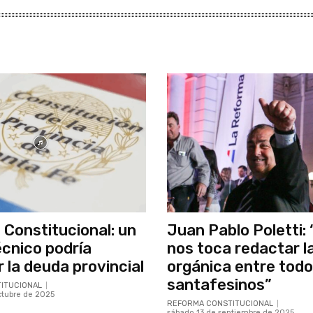
Constitucional: un
Juan Pablo Poletti:
écnico podría
nos toca redactar l
r la deuda provincial
orgánica entre todo
santafesinos”
ITUCIONAL
ctubre de 2025
REFORMA CONSTITUCIONAL
sábado 13 de septiembre de 2025