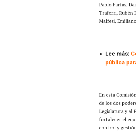
Pablo Farías, Da
Traferri, Rubén P
Malfesi, Emilian
Lee más:
C
pública par
En esta Comisión
de los dos podere
Legislatura y al 
fortalecer el eq
control y gestión