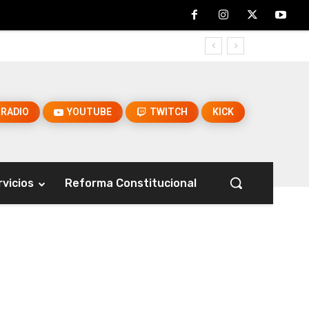
RADIO
YOUTUBE
TWITCH
KICK
rvicios
Reforma Constitucional