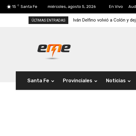
C
15
Santa Fe
miércoles, agosto 5, 2026
En Vivo
Aud
Iván Delfino volvió a Colón y de
ÚLTIMAS ENTRADAS
Santa Fe
Provinciales
Noticias