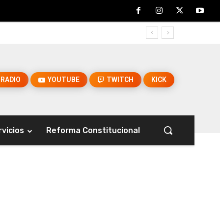
RADIO
YOUTUBE
TWITCH
KICK
rvicios
Reforma Constitucional