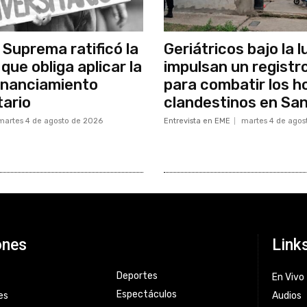
 Suprema ratificó la
Geriátricos bajo la l
que obliga aplicar la
impulsan un registr
inanciamiento
para combatir los h
tario
clandestinos en Sa
martes 4 de agosto de 2026
Entrevista en EME
martes 4 de agos
ones
Link
Deportes
En Vivo
Espectáculos
es
Audios