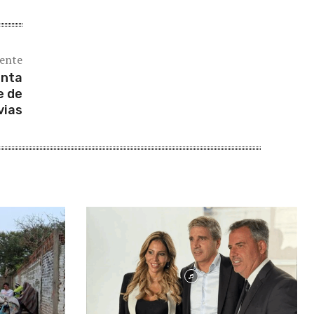
iente
anta
e de
vias