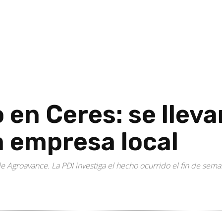
 en Ceres: se llev
a empresa local
e Agroavance. La PDI investiga el hecho ocurrido el fin de sema