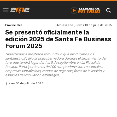
Actualizado:
jueves 10 de julio de 2025
Provinciales
Se presentó oficialmente la
edición 2025 de Santa Fe Business
Forum 2025
“Apostamos a mostrarle al mundo lo que producimos los
santafesinos”, dijo la vicegobernadora durante el lanzamiento del
foro que tendrá lugar del 1 al 5 de septiembre en La Fluvial de
Rosario. Participarán más de 200 compradores internacionales,
empresas santafesinas, rondas de negocios, foros de inversión y
espacios de vinculación estratégica.
jueves 10 de julio de 2025