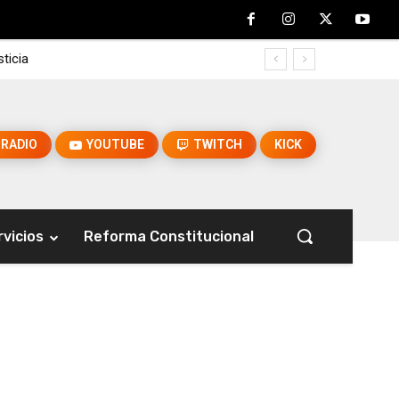
icia
econoce su trabajo
RADIO
YOUTUBE
TWITCH
KICK
rvicios
Reforma Constitucional