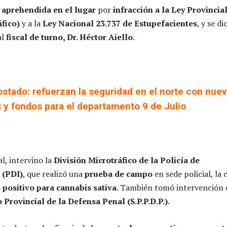
e
aprehendida en el lugar
por
infracción a la Ley Provincia
áfico)
y a la
Ley Nacional 23.737 de Estupefacientes
, y se di
al
fiscal de turno, Dr. Héctor Aiello
.
ostado: refuerzan la seguridad en el norte con nue
y fondos para el departamento 9 de Julio
al, intervino la
División Microtráfico de la Policía de
 (PDI)
, que realizó una
prueba de campo
en sede policial, la 
 positivo para cannabis sativa
. También tomó intervención 
 Provincial de la Defensa Penal (S.P.P.D.P.)
.