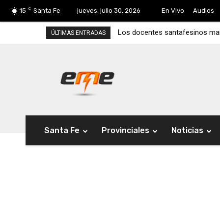
C
15
Santa Fe
jueves, julio 30, 2026
En Vivo
Audios
Los docentes santafesinos marcha
Cocineras comunitarias volvie
ÚLTIMAS ENTRADAS
Santa Fe
Provinciales
Noticias