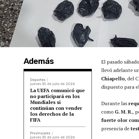
Además
El pasado sábado
llevó adelante u
Chiapello
, del 
Deportes
jueves 30 de julio de 2026
dispuesto para el
La UEFA comunicó que
no participará en los
Mundiales si
Durante las
requ
continúan con vender
como
G. M. R.
, 
los derechos de la
FIFA
fuerte olor co
presencia de
tes
Provinciales
jueves 30 de julio de 2026