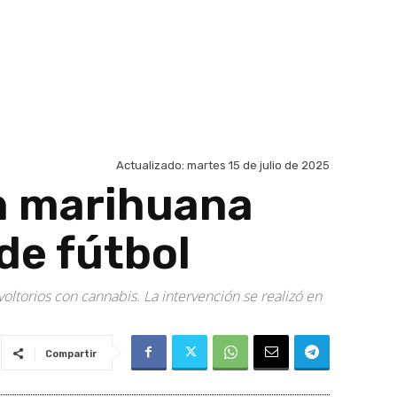
Actualizado:
martes 15 de julio de 2025
on marihuana
de fútbol
oltorios con cannabis. La intervención se realizó en
Compartir