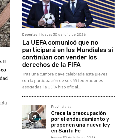
Deportes
jueves 30 de julio de 2026
La UEFA comunicó que no
participará en los Mundiales si
continúan con vender los
XII
derechos de la FIFA
sco
Tras una cumbre clave celebrada este jueves
idad
con la participación de sus 55 federaciones
asociadas, la UEFA hizo oficial...
cada
Provinciales
Crece la preocupación
por el endeudamiento y
proponen una nueva ley
en Santa Fe
jueves 30 de julio de 2026