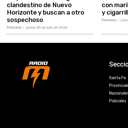
clandestino de Nuevo
con mari
Horizonte y buscan a otro
y cigarr
sospechoso
Policiales
juev
Policiales
jueves 30 de julio de 2026
Secci
Santa Fe
Provincial
Nacionale
Policiales