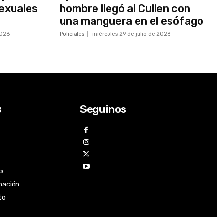
exuales
hombre llegó al Cullen con
una manguera en el esófago
2026
Policiales
miércoles 29 de julio de 2026
Seguinos
s
as
mación
to