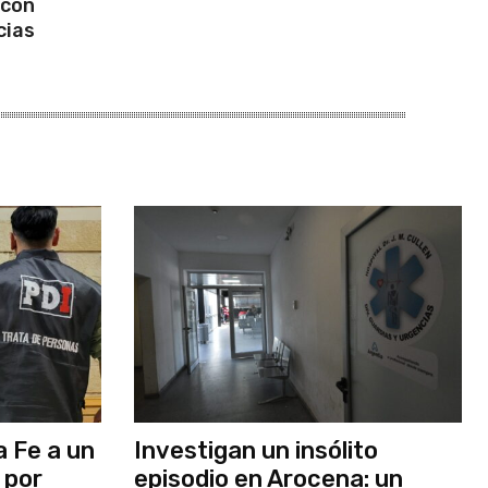
 con
cias
 Fe a un
Investigan un insólito
 por
episodio en Arocena: un