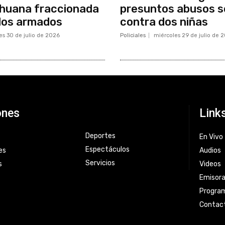
huana fraccionada
presuntos abusos s
illos armados
contra dos niñas
es 30 de julio de 2026
Policiales
miércoles 29 de julio de 
ones
Link
Deportes
En Vivo
Espectáculos
es
Audios
Servicios
s
Videos
Emisor
Progra
Contac