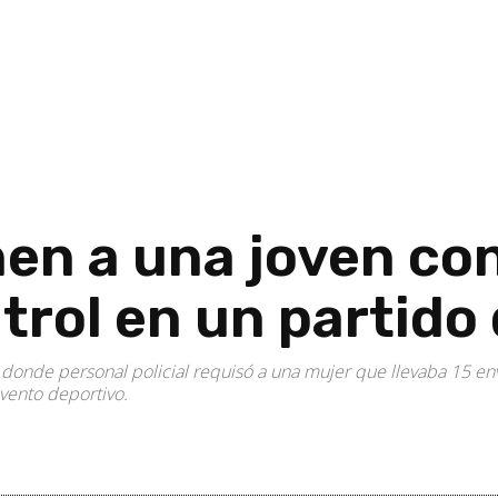
nen a una joven c
rol en un partido 
 donde personal policial requisó a una mujer que llevaba 15 env
vento deportivo.