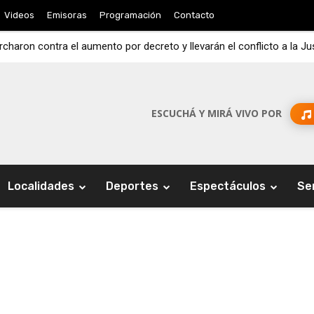
Videos
Emisoras
Programación
Contacto
ron contra el aumento por decreto y llevarán el conflicto a la Just
ron a reclamar en la Legislatura: exigen que se apruebe la ley que r
ESCUCHÁ Y MIRÁ VIVO POR
Localidades
Deportes
Espectáculos
Se