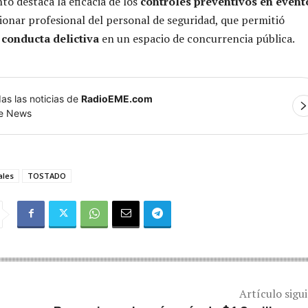
to destaca la eficacia de los
controles preventivos en event
cionar profesional del personal de seguridad, que permitió
 conducta delictiva
en un espacio de concurrencia pública.
as las noticias de
RadioEME.com
le News
ales
TOSTADO
Artículo sigu