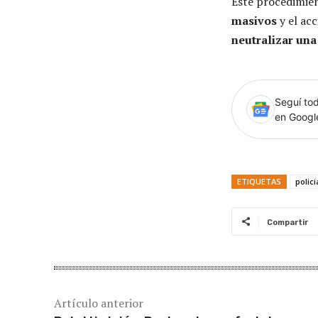
Este procedimien
masivos
y el ac
neutralizar una
Seguí tod
en Goog
ETIQUETAS
polici
Compartir
Artículo anterior