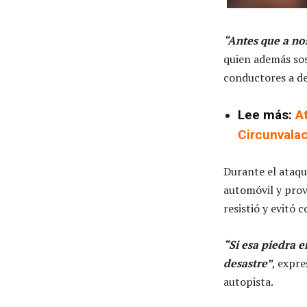
“Antes que a no
quien además sost
conductores a d
Lee más:
A
Circunvalac
Durante el ataqu
automóvil y prov
resistió y evitó
“Si esa piedra e
desastre”
, expr
autopista.