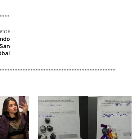
iente
undo
 San
óbal