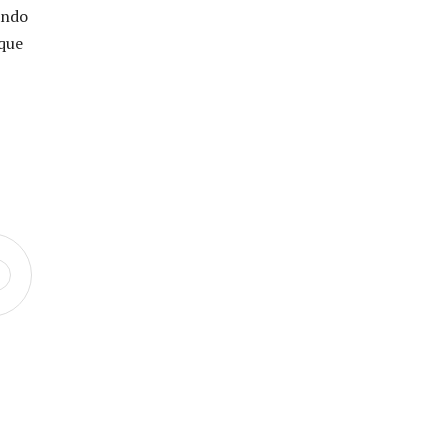
ando
 que