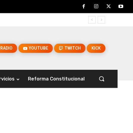
RADIO
YOUTUBE
TWITCH
KICK
rvicios
Reforma Constitucional