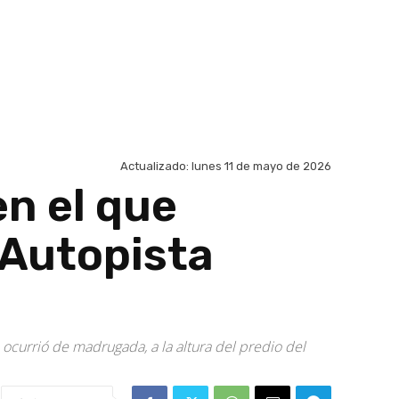
Actualizado:
lunes 11 de mayo de 2026
en el que
 Autopista
 ocurrió de madrugada, a la altura del predio del