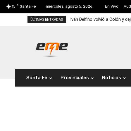
C
15
Santa Fe
miércoles, agosto 5, 2026
En Vivo
Aud
Iván Delfino volvió a Colón y de
ÚLTIMAS ENTRADAS
Santa Fe
Provinciales
Noticias