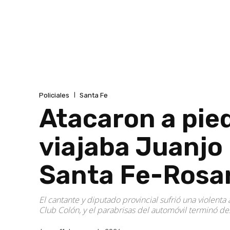
Policiales
Santa Fe
Atacaron a pied
viajaba Juanjo
Santa Fe-Rosa
El cantante y diputado provincial sufrió una violenta
Club Colón, y el parabrisas del automóvil terminó de