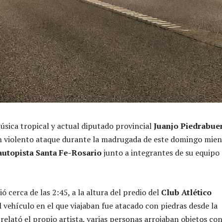
úsica tropical y actual diputado provincial
Juanjo Piedrabue
n violento ataque durante la madrugada de este domingo mien
autopista Santa Fe-Rosario
junto a integrantes de su equipo
ió cerca de las 2:45, a la altura del predio del
Club Atlético
l vehículo en el que viajaban fue atacado con piedras desde la
relató el propio artista, varias personas arrojaban objetos co