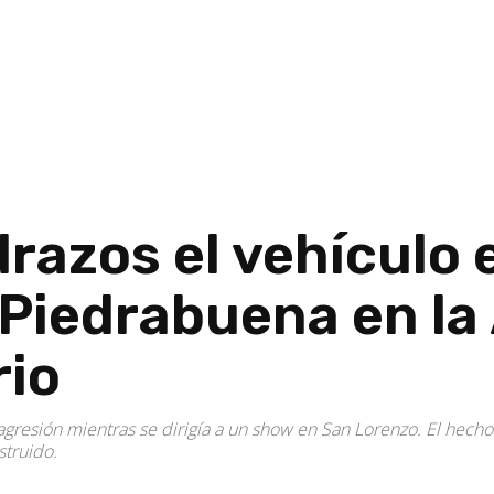
razos el vehículo 
 Piedrabuena en la
rio
 agresión mientras se dirigía a un show en San Lorenzo. El hecho
struido.