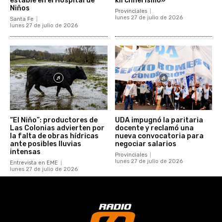
estable en el Hospital de
kirchnerismo»
Niños
Provinciales
lunes 27 de julio de 2026
Santa Fe
lunes 27 de julio de 2026
“El Niño”: productores de
UDA impugnó la paritaria
Las Colonias advierten por
docente y reclamó una
la falta de obras hídricas
nueva convocatoria para
ante posibles lluvias
negociar salarios
intensas
Provinciales
lunes 27 de julio de 2026
Entrevista en EME
lunes 27 de julio de 2026