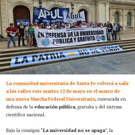
La comunidad universitaria de Santa Fe volverá a salir
a las calles este martes 12 de mayo en el marco de
una nueva Marcha Federal Universitaria
, convocada en
defensa de la
educación pública
, gratuita y del sistema
científico nacional.
Bajo la consigna “
La universidad no se apaga
”, la