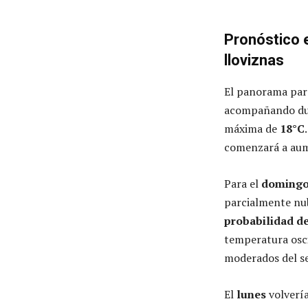
Pronóstico 
lloviznas
El panorama para
acompañando dur
máxima de
18°C
comenzará a aum
Para el
doming
parcialmente nu
probabilidad de
temperatura osci
moderados del se
El
lunes
volvería