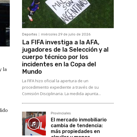
Deportes
miércoles 29 de julio de 2026
La FIFA investiga a la AFA,
jugadores de la Selección y al
cuerpo técnico por los
incidentes en la Copa del
y la
Mundo
La FIFA hizo oficial la apertura de un
procedimiento expediente a través de su
Comisión Disciplinaria. La medida apunta...
lido
Provinciales
El mercado inmobiliario
cambia de tendencia:
más propiedades en