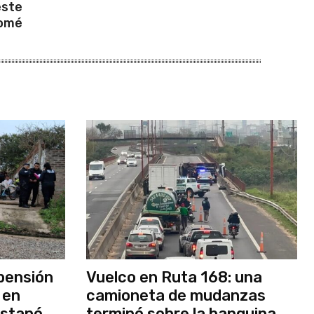
este
Tomé
pensión
Vuelco en Ruta 168: una
 en
camioneta de mudanzas
estapó
terminó sobre la banquina