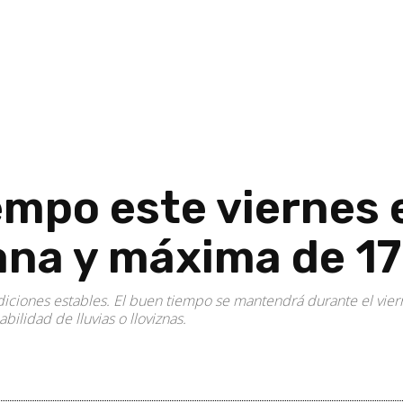
iempo este viernes 
ñana y máxima de 1
ciones estables. El buen tiempo se mantendrá durante el viern
lidad de lluvias o lloviznas.