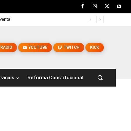
 venta
RADIO
YOUTUBE
TWITCH
KICK
rvicios
Reforma Constitucional