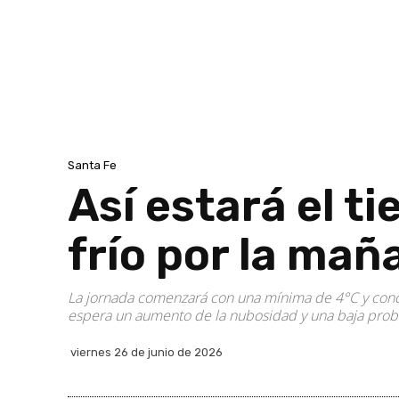
Santa Fe
Así estará el t
frío por la ma
La jornada comenzará con una mínima de 4°C y condi
espera un aumento de la nubosidad y una baja probabi
viernes 26 de junio de 2026