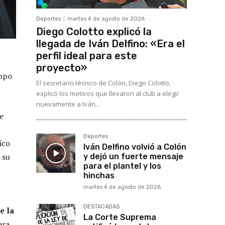
Deportes
martes 4 de agosto de 2026
Diego Colotto explicó la
llegada de Iván Delfino: «Era el
perfil ideal para este
proyecto»
empo
El secretario técnico de Colón, Diego Colotto,
explicó los motivos que llevaron al club a elegir
nuevamente a Iván...
e
Deportes
ico
Iván Delfino volvió a Colón
 su
y dejó un fuerte mensaje
para el plantel y los
hinchas
martes 4 de agosto de 2026
DESTACADAS
e la
La Corte Suprema
era