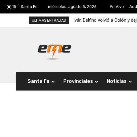
C
15
Santa Fe
miércoles, agosto 5, 2026
En Vivo
Aud
Iván Delfino volvió a Colón y de
ÚLTIMAS ENTRADAS
Santa Fe
Provinciales
Noticias