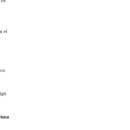
tos
n el
s
ero
igir
 cima