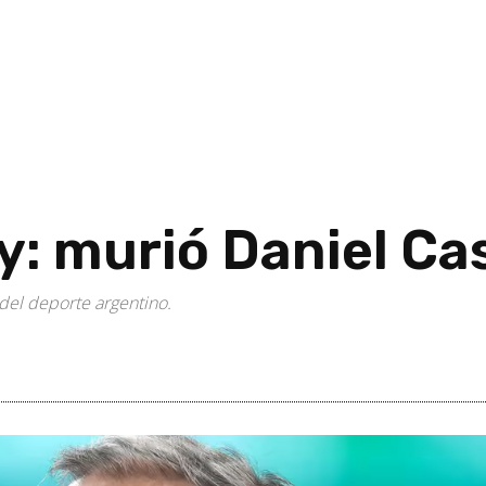
ey: murió Daniel Ca
del deporte argentino.