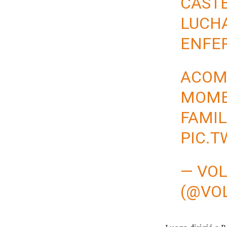
CASTE
LUCH
ENFE
ACOM
MOMEN
FAMIL
PIC.
— VO
(@VO