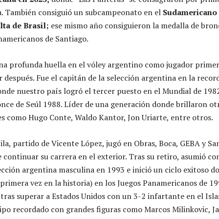
ia. También consiguió un subcampeonato en el
Sudamericano
ta de Brasil;
ese mismo año consiguieron la medalla de bron
namericanos de Santiago.
una profunda huella en el vóley argentino como jugador primer
después. Fue el capitán de la selección argentina en la recor
nde nuestro país logró el tercer puesto en el Mundial de 198
once de Seúl 1988. Líder de una generación donde brillaron ot
s como Hugo Conte, Waldo Kantor, Jon Uriarte, entre otros.
ila, partido de Vicente López, jugó en Obras, Boca, GEBA y Sa
 continuar su carrera en el exterior. Tras su retiro, asumió c
lección argentina masculina en 1993 e inició un ciclo exitoso d
 primera vez en la historia) en los Juegos Panamericanos de 1
 tras superar a Estados Unidos con un 3-2 infartante en el Isla
ipo recordado con grandes figuras como Marcos Milinkovic, Ja