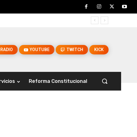
RADIO
YOUTUBE
TWITCH
KICK
rvicios
Reforma Constitucional