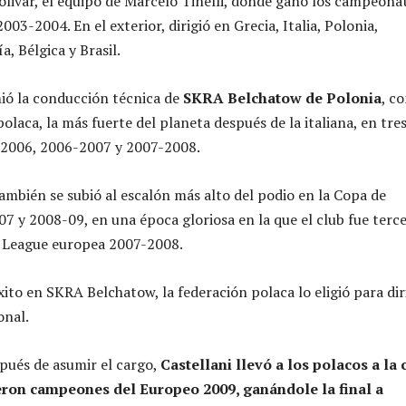
Bolivar, el equipo de Marcelo Tinelli, donde ganó los campeona
03-2004. En el exterior, dirigió en Grecia, Italia, Polonia,
a, Bélgica y Brasil.
ió la conducción técnica de
SKRA Belchatow de Polonia
, co
polaca, la más fuerte del planeta después de la italiana, en tre
-2006, 2006-2007 y 2007-2008.
ambién se subió al escalón más alto del podio en la Copa de
7 y 2008-09, en una época gloriosa en la que el club fue terc
 League europea 2007-2008.
ito en SKRA Belchatow, la federación polaca lo eligió para dir
onal.
pués de asumir el cargo,
Castellani llevó a los polacos a la
eron campeones del Europeo 2009, ganándole la final a