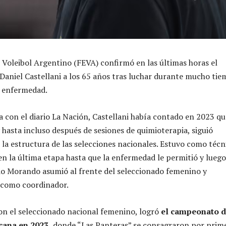
 Voleibol Argentino (FEVA) confirmó en las últimas horas el
 Daniel Castellani a los 65 años tras luchar durante mucho ti
l enfermedad.
a con el diario La Nación, Castellani había contado en 2023 qu
 hasta incluso después de sesiones de quimioterapia, siguió
la estructura de las selecciones nacionales. Estuvo como técn
en la última etapa hasta que la enfermedad le permitió y luego
o Morando asumió al frente del seleccionado femenino y
ó como coordinador.
on el seleccionado nacional femenino, logró
el campeonato d
ana en 2023,
donde “Las Panteras” se consagraron por prim