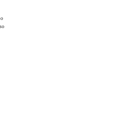
to
so