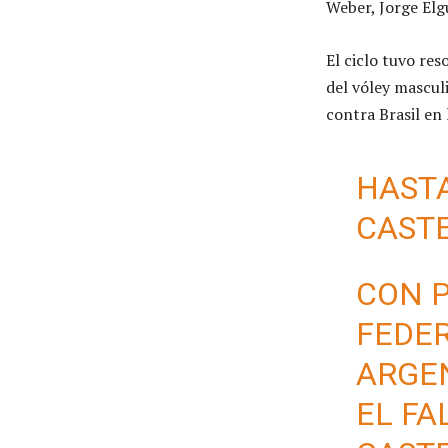
Weber, Jorge Elg
El ciclo tuvo re
del vóley mascul
contra Brasil en
HASTA
CAST
CON 
FEDER
ARGE
EL FA