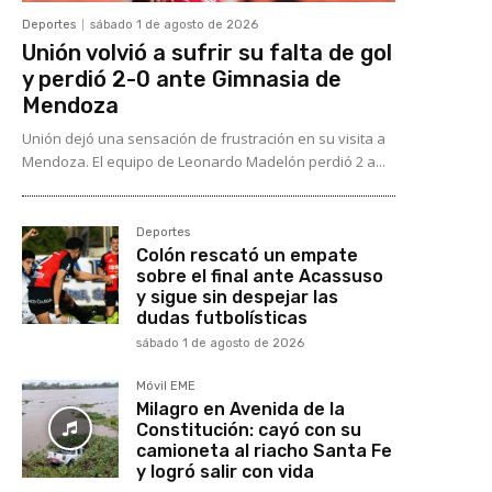
Deportes
sábado 1 de agosto de 2026
Unión volvió a sufrir su falta de gol
y perdió 2-0 ante Gimnasia de
Mendoza
Unión dejó una sensación de frustración en su visita a
Mendoza. El equipo de Leonardo Madelón perdió 2 a...
Deportes
Colón rescató un empate
sobre el final ante Acassuso
y sigue sin despejar las
dudas futbolísticas
sábado 1 de agosto de 2026
Móvil EME
Milagro en Avenida de la
Constitución: cayó con su
camioneta al riacho Santa Fe
y logró salir con vida