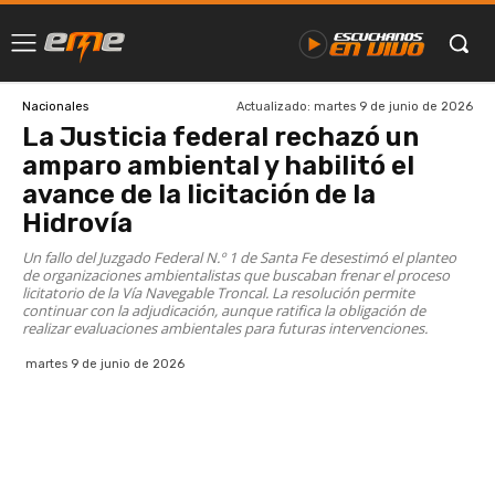
Actualizado:
martes 9 de junio de 2026
Nacionales
La Justicia federal rechazó un
amparo ambiental y habilitó el
avance de la licitación de la
Hidrovía
Un fallo del Juzgado Federal N.º 1 de Santa Fe desestimó el planteo
de organizaciones ambientalistas que buscaban frenar el proceso
licitatorio de la Vía Navegable Troncal. La resolución permite
continuar con la adjudicación, aunque ratifica la obligación de
realizar evaluaciones ambientales para futuras intervenciones.
martes 9 de junio de 2026