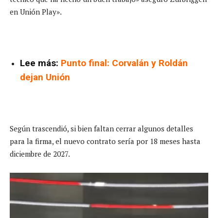
en Unión Play».
Lee más:
Punto final: Corvalán y Roldán
dejan Unión
Según trascendió, si bien faltan cerrar algunos detalles
para la firma, el nuevo contrato sería por 18 meses hasta
diciembre de 2027.
R
e
p
r