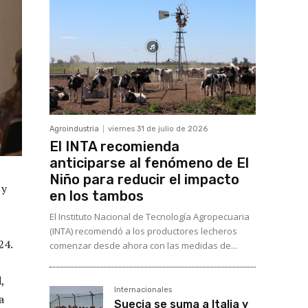
Agroindustria
viernes 31 de julio de 2026
El INTA recomienda
anticiparse al fenómeno de El
Niño para reducir el impacto
 y
en los tambos
El Instituto Nacional de Tecnología Agropecuaria
(INTA) recomendó a los productores lecheros
24.
comenzar desde ahora con las medidas de...
,
Internacionales
a
Suecia se suma a Italia y