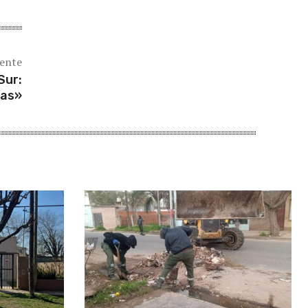
iente
Sur:
ias»