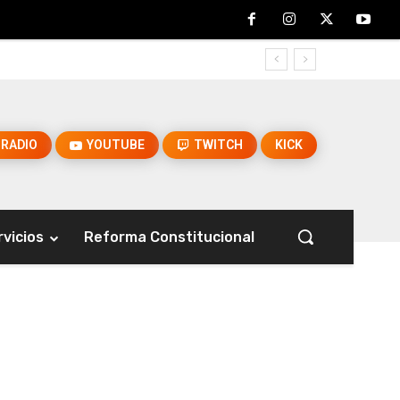
RADIO
YOUTUBE
TWITCH
KICK
rvicios
Reforma Constitucional