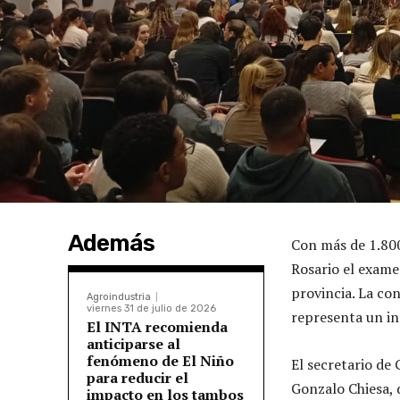
Además
Con más de 1.800 
Rosario el examen
provincia. La co
Agroindustria
viernes 31 de julio de 2026
representa un in
El INTA recomienda
anticiparse al
fenómeno de El Niño
El secretario de 
para reducir el
Gonzalo Chiesa, d
impacto en los tambos