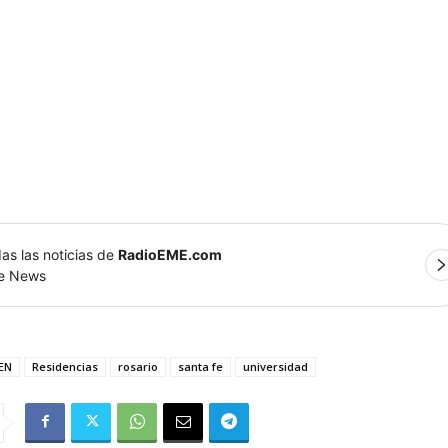
as las noticias de
RadioEME.com
le News
EN
Residencias
rosario
santa fe
universidad