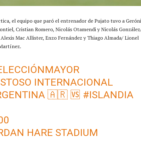
ctica, el equipo que paró el entrenador de Pujato tuvo a Geró
ontiel, Cristian Romero, Nicolás Otamendi y Nicolás González
 Alexis Mac Allister, Enzo Fernández y Thiago Almada/ Lionel
Martínez.
ELECCIÓNMAYOR
MISTOSO INTERNACIONAL
RGENTINA
🇦🇷 🆚
#ISLANDIA
00
ORDAN HARE STADIUM