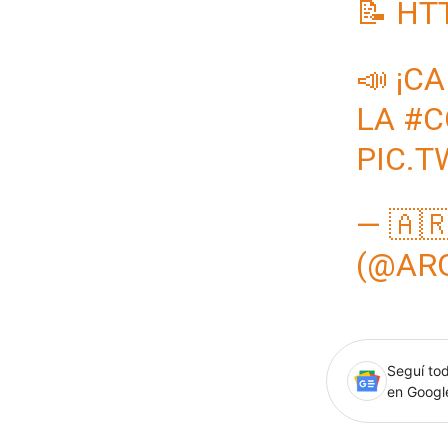
📝
HTT
📣 ¡C
LA
#C
PIC.
— 🇦
(@AR
Seguí tod
en Goog