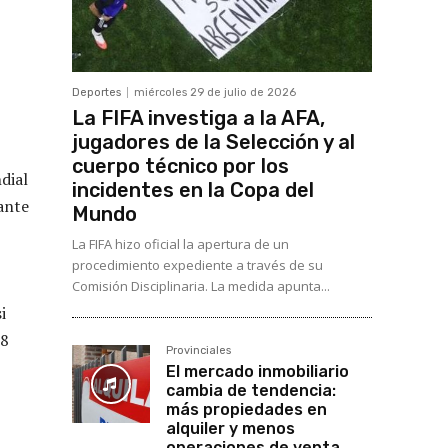
Deportes
miércoles 29 de julio de 2026
La FIFA investiga a la AFA,
jugadores de la Selección y al
cuerpo técnico por los
dial
incidentes en la Copa del
ante
Mundo
La FIFA hizo oficial la apertura de un
procedimiento expediente a través de su
Comisión Disciplinaria. La medida apunta...
i
 8
Provinciales
El mercado inmobiliario
cambia de tendencia:
más propiedades en
alquiler y menos
operaciones de venta