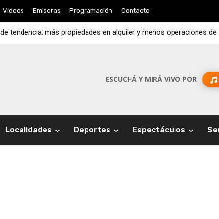
Videos
Emisoras
Programación
Contacto
de tendencia: más propiedades en alquiler y menos operaciones de v
amo de la Región Centro y cuestionó el «abandono» de la Nación
ESCUCHÁ Y MIRÁ VIVO POR
Localidades
Deportes
Espectáculos
Se