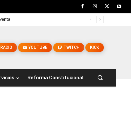
enta
RADIO
YOUTUBE
TWITCH
KICK
rvicios
Reforma Constitucional