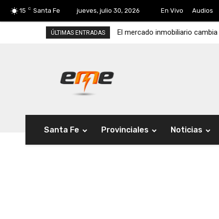
C
15
Santa Fe
jueves, julio 30, 2026
En Vivo
Audios
El mercado inmobiliario cambia 
Clara García respaldó el recl
ÚLTIMAS ENTRADAS
Santa Fe
Provinciales
Noticias