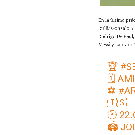
En la última prá
Rulli/ Gonzalo M
Rodrigo De Paul,
Messi y Lautaro 
🏆
#S
🗓️ A
⚽
#A
🇮🇸
🕐 22.
🏟️ J