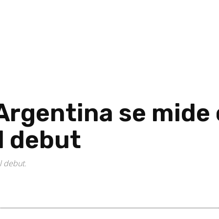
Argentina se mide 
l debut
l debut.