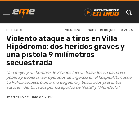
Actualizado:
martes 16 de junio de 2026
Policiales
Violento ataque a tiros en Villa
Hipódromo: dos heridos graves y
una pistola 9 milímetros
secuestrada
Una mujer y un hombre de 29 años fueron baleados en plena vía
pública y debieron ser operados de urgencia en el hospital Iturraspe.
La Policía secuestró un arma de guerra y busca a los presuntos
autores, identificados por los apodos de “Nata” y “Moncholo”.
martes 16 de junio de 2026