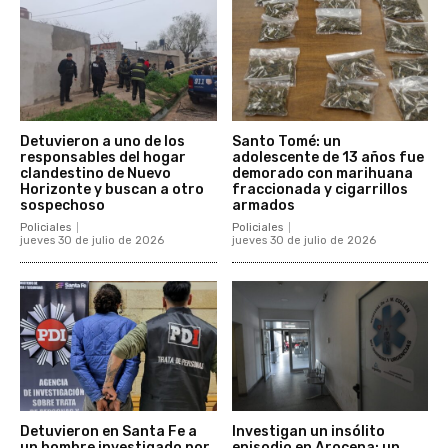
Detuvieron a uno de los
Santo Tomé: un
responsables del hogar
adolescente de 13 años fue
clandestino de Nuevo
demorado con marihuana
Horizonte y buscan a otro
fraccionada y cigarrillos
sospechoso
armados
Policiales
Policiales
jueves 30 de julio de 2026
jueves 30 de julio de 2026
Detuvieron en Santa Fe a
Investigan un insólito
un hombre investigado por
episodio en Arocena: un