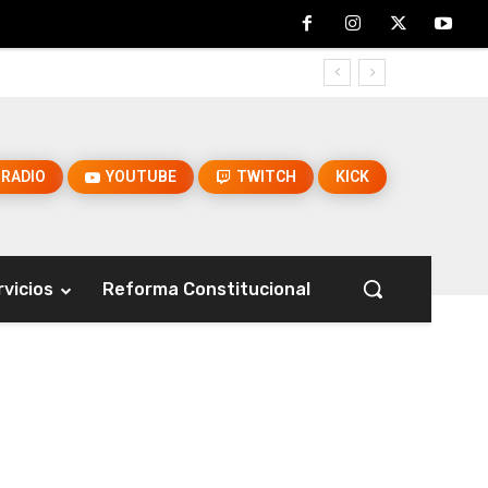
RADIO
YOUTUBE
TWITCH
KICK
rvicios
Reforma Constitucional