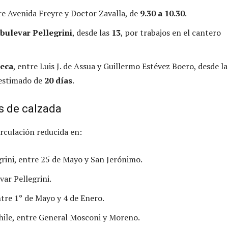
re Avenida Freyre y Doctor Zavalla, de
9.30 a 10.30
.
 bulevar Pellegrini
, desde las
13
, por trabajos en el cantero
reca
, entre Luis J. de Assua y Guillermo Estévez Boero, desde l
 estimado de
20 días
.
 de calzada
rculación reducida en:
grini, entre 25 de Mayo y San Jerónimo.
var Pellegrini.
ntre 1° de Mayo y 4 de Enero.
hile, entre General Mosconi y Moreno.