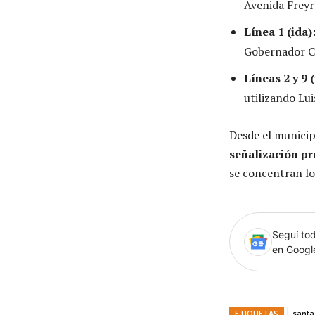
Avenida Freyr
Línea 1 (ida)
Gobernador C
Líneas 2 y 9 (
utilizando Lui
Desde el munici
señalización pr
se concentran lo
Seguí tod
en Goog
ETIQUETAS
santa