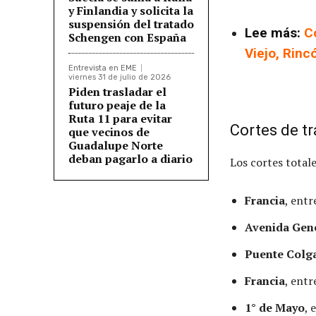
y Finlandia y solicita la
suspensión del tratado
Lee más:
C
Schengen con España
Viejo, Rinc
Entrevista en EME
viernes 31 de julio de 2026
Piden trasladar el
futuro peaje de la
Ruta 11 para evitar
Cortes de tr
que vecinos de
Guadalupe Norte
deban pagarlo a diario
Los cortes totale
Francia
, entr
Avenida Gen
Puente Colg
Francia
, ent
1° de Mayo
, 