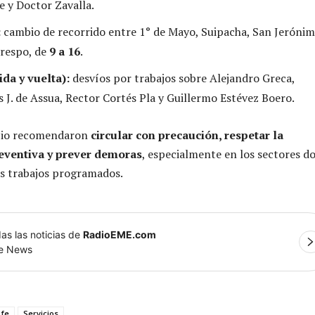
e y Doctor Zavalla.
:
cambio de recorrido entre 1° de Mayo, Suipacha, San Jerónim
respo, de
9 a 16
.
ida y vuelta):
desvíos por trabajos sobre Alejandro Greca,
s J. de Assua, Rector Cortés Pla y Guillermo Estévez Boero.
pio recomendaron
circular con precaución, respetar la
eventiva y prever demoras
, especialmente en los sectores d
s trabajos programados.
as las noticias de
RadioEME.com
le News
 fe
Servicios