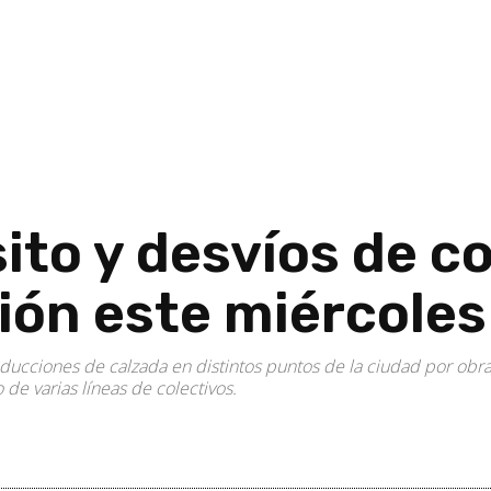
ito y desvíos de c
ción este miércole
educciones de calzada en distintos puntos de la ciudad por obr
de varias líneas de colectivos.