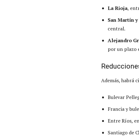
La Rioja
, ent
San Martín y
central.
Alejandro G
por un plazo
Reducciones
Además, habrá ci
Bulevar Pelle
Francia y bule
Entre Ríos, e
Santiago de C