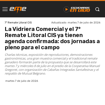
Actualizado:
martes 7 de julio de 2026
7° Remate Litoral CIS
La Vidriera Comercial y el 7°
Remate Litoral CIS ya tienen
agenda confirmada: dos jornadas a
pleno para el campo
Charlas técnicas, exposición de reproductores, demostraciones
gastronómicas, una gran muestra comercial y el tradicional remate
ganadero formarán parte de la propuesta que se desarrollará este
martes 7 y miércoles 8 de julio en el predio de la Cooperativa Manuel
Gregoret, con organización de Cabañas Integradas Santafesinas y el
respaldo de Mutual Belgrano.
martes 7 de julio de 2026