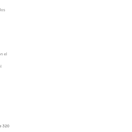
 los
on el
l
e 320