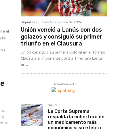
Deportes
jueves 6 de agosto de 2026
Unión venció a Lanús con dos
ine el
golazos y consiguió su primer
 vez
triunfo en el Clausura
eros
Unión consiguió su primera victoria en el Torneo
Clausura al imponerse por 2 a 1 frente a Lanús
en...
de
- Advertisement -
Salud
ncia
La Corte Suprema
e la
respalda la cobertura de
un medicamento más
económico si su efecto