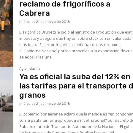
reclamo de frigoríficos a
Cabrera
miércoles 21 de marzo de 2018
El Frigorífico Brunetti le pidió al ministro de Producción que elim
impuesto y aseguró que hay un sobre stock con un valor cada
más bajo. El sector frigorífico continúa con los reclamos
al Gobierno Nacional por los aranceles a la exportación de cu
salados. Tras una...
Agroindustria
Ya es oficial la suba del 12% en
las tarifas para el transporte 
granos
miércoles 21 de marzo de 2018
El gobierno bonaerense aclaró que la medida es "en consona
con la pauta tarifaria aprobada a nivel nacional" por decreto d
Subsecretaria de Transporte Automotor de la Nación. El gobierno
de la provincia de Buenos Aires oficializó la suba del...