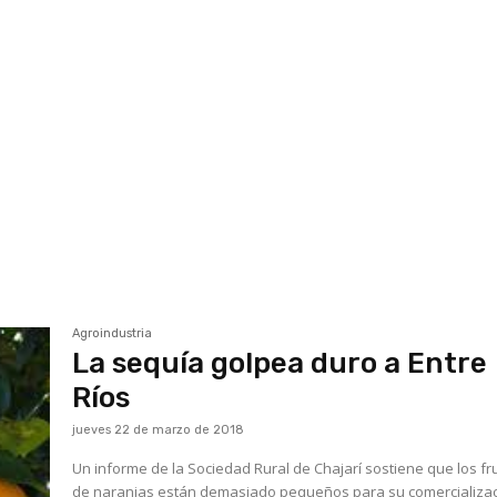
Agroindustria
La sequía golpea duro a Entre
Ríos
jueves 22 de marzo de 2018
Un informe de la Sociedad Rural de Chajarí sostiene que los fr
de naranjas están demasiado pequeños para su comercializac