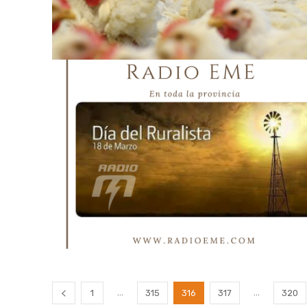
...
...
1
315
316
317
320