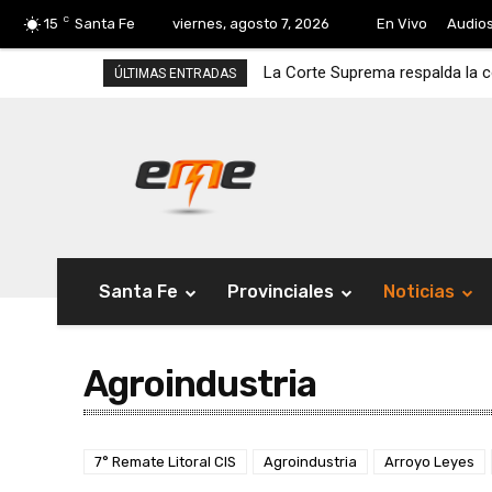
C
15
Santa Fe
viernes, agosto 7, 2026
En Vivo
Audio
La Corte Suprema respalda la 
ÚLTIMAS ENTRADAS
Santa Fe
Provinciales
Noticias
Agroindustria
7° Remate Litoral CIS
Agroindustria
Arroyo Leyes