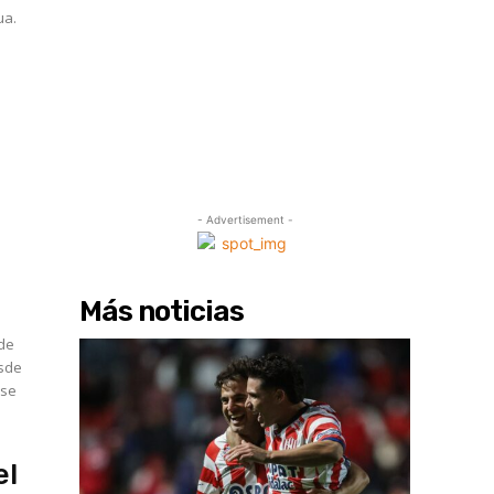
ua.
- Advertisement -
Más noticias
 de
ese
el