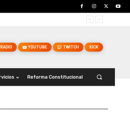
RADIO
YOUTUBE
TWITCH
KICK
rvicios
Reforma Constitucional