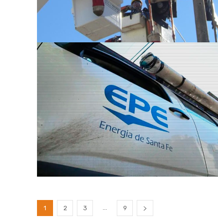
...
1
2
3
9