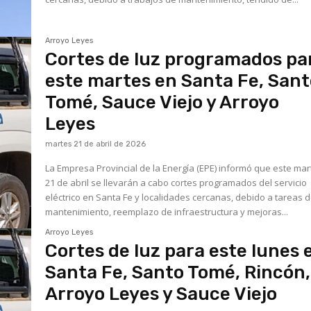
Arroyo Leyes
Cortes de luz programados pa
este martes en Santa Fe, San
Tomé, Sauce Viejo y Arroyo
Leyes
martes 21 de abril de 2026
La Empresa Provincial de la Energía (EPE) informó que este mar
21 de abril se llevarán a cabo cortes programados del servicio
eléctrico en Santa Fe y localidades cercanas, debido a tareas 
mantenimiento, reemplazo de infraestructura y mejoras...
Arroyo Leyes
Cortes de luz para este lunes 
Santa Fe, Santo Tomé, Rincón,
Arroyo Leyes y Sauce Viejo