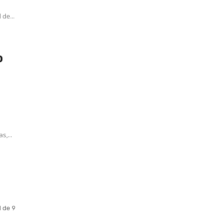
 de...
o
s,...
1 de 9