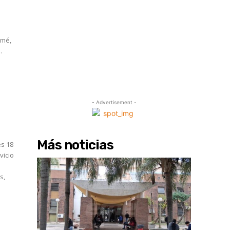
omé,
.
- Advertisement -
Más noticias
es 18
vicio
s,