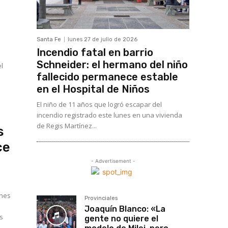
o
Santa Fe
lunes 27 de julio de 2026
Incendio fatal en barrio
Schneider: el hermano del niño
el
fallecido permanece estable
o
en el Hospital de Niños
El niño de 11 años que logró escapar del
incendio registrado este lunes en una vivienda
de Regis Martínez...
s
ce
- Advertisement -
rnes
Provinciales
Joaquín Blanco: «La
es
gente no quiere el