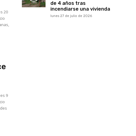
de 4 años tras
incendiarse una vivienda
es 20
lunes 27 de julio de 2026
cio
canas,
ce
ves 9
cio
ades