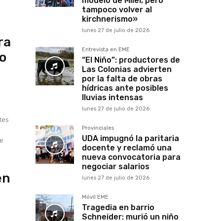
modelo de Milei, pero
tampoco volver al
kirchnerismo»
lunes 27 de julio de 2026
ra
Entrevista en EME
to
“El Niño”: productores de
Las Colonias advierten
por la falta de obras
hídricas ante posibles
lluvias intensas
lunes 27 de julio de 2026
tes
Provinciales
UDA impugnó la paritaria
de
docente y reclamó una
nueva convocatoria para
negociar salarios
en
lunes 27 de julio de 2026
Móvil EME
Tragedia en barrio
Schneider: murió un niño