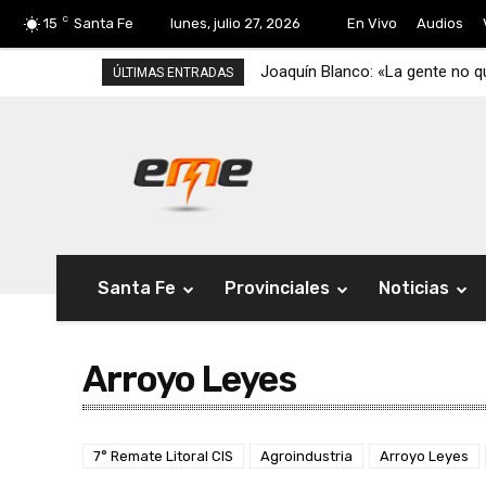
C
15
Santa Fe
lunes, julio 27, 2026
En Vivo
Audios
Joaquín Blanco: «La gente no qu
ÚLTIMAS ENTRADAS
Santa Fe
Provinciales
Noticias
Arroyo Leyes
7° Remate Litoral CIS
Agroindustria
Arroyo Leyes