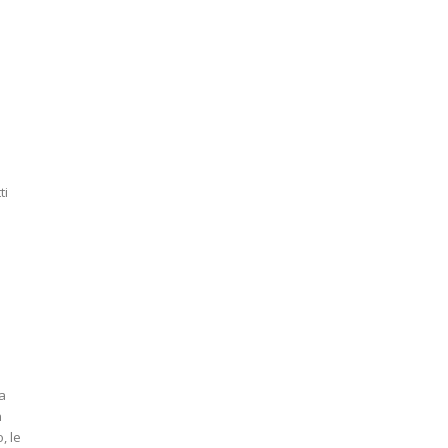
l
,
ti
ga
, le