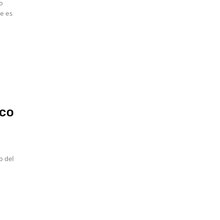
io
ico
o del