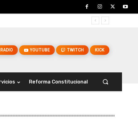
RADIO
YOUTUBE
TWITCH
KICK
rvicios
Reforma Constitucional