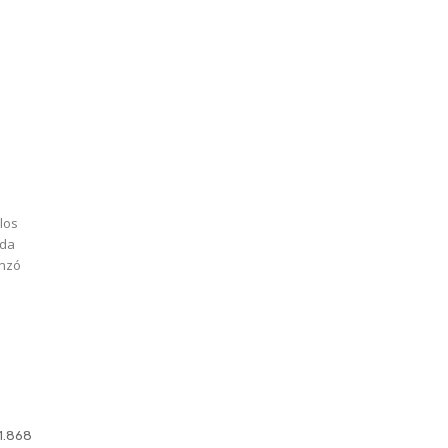
los
ada
anzó
1.868