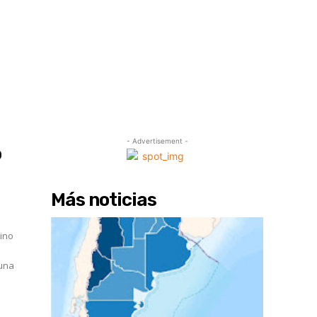
- Advertisement -
o
Más noticias
n
sino
 una