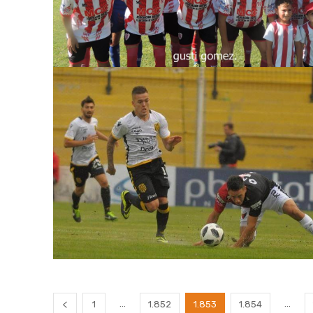
...
...
1
1.852
1.853
1.854