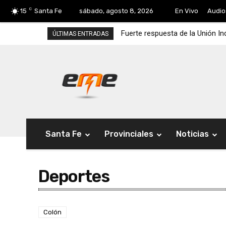
C
15
Santa Fe
sábado, agosto 8, 2026
En Vivo
Audio
Fuerte respuesta de la Unión In
ÚLTIMAS ENTRADAS
Santa Fe
Provinciales
Noticias
Deportes
Colón