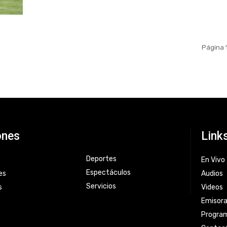
Página 
ones
Link
Deportes
En Vivo
Espectáculos
es
Audios
Servicios
s
Videos
Emisor
Progra