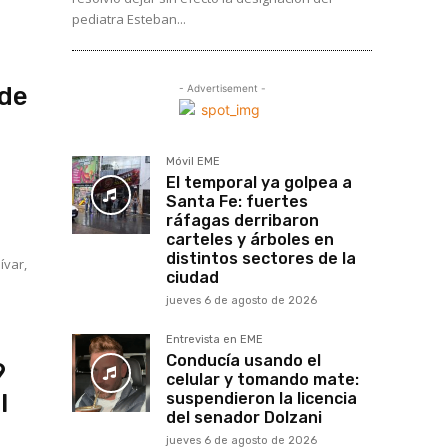
pediatra Esteban...
 de
- Advertisement -
Móvil EME
El temporal ya golpea a
Santa Fe: fuertes
ráfagas derribaron
carteles y árboles en
distintos sectores de la
ívar,
ciudad
jueves 6 de agosto de 2026
Entrevista en EME
Conducía usando el
9
celular y tomando mate:
l
suspendieron la licencia
del senador Dolzani
jueves 6 de agosto de 2026