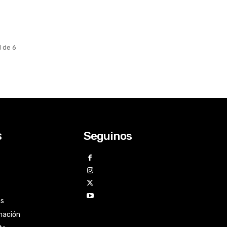
1 de 6
Seguinos
s
as
mación