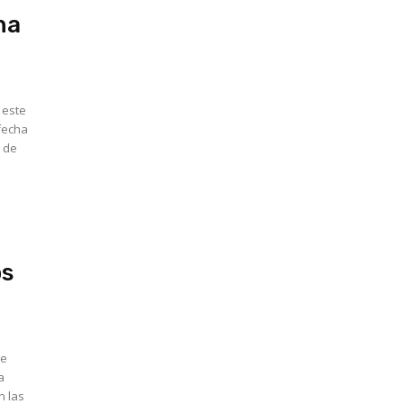
ha
 este
0 de
os
de
n las