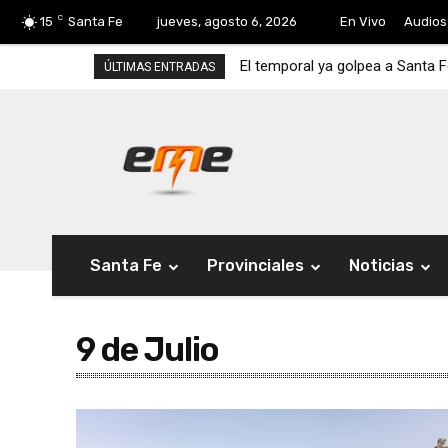
C
15
Santa Fe
jueves, agosto 6, 2026
En Vivo
Audios
El temporal ya golpea a Santa F
ÚLTIMAS ENTRADAS
Santa Fe
Provinciales
Noticias
9 de Julio