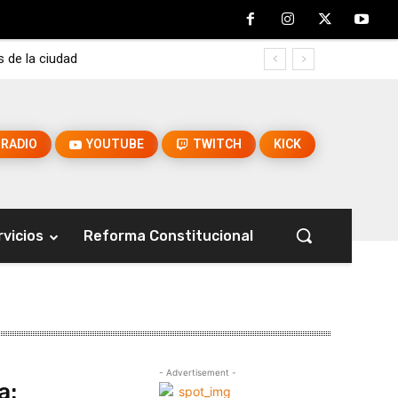
s de la ciudad
RADIO
YOUTUBE
TWITCH
KICK
rvicios
Reforma Constitucional
- Advertisement -
a: