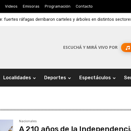
Videos
Emisoras
Programación
Contacto
e: fuertes ráfagas derribaron carteles y árboles en distintos sectore
ESCUCHÁ Y MIRÁ VIVO POR
Localidades
Deportes
Espectáculos
Se
Nacionales
A 210 años de la Independenci