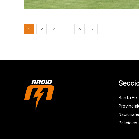
...
1
2
3
6
Secci
Santa Fe
Provincial
Nacionale
Policiales