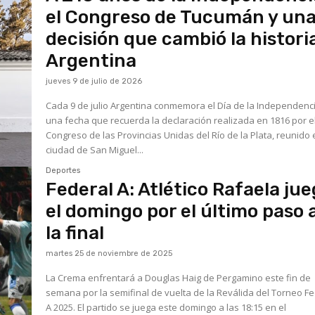
el Congreso de Tucumán y un
decisión que cambió la histori
Argentina
jueves 9 de julio de 2026
Cada 9 de julio Argentina conmemora el Día de la Independenci
una fecha que recuerda la declaración realizada en 1816 por e
Congreso de las Provincias Unidas del Río de la Plata, reunido 
ciudad de San Miguel...
Deportes
Federal A: Atlético Rafaela ju
el domingo por el último paso 
la final
martes 25 de noviembre de 2025
La Crema enfrentará a Douglas Haig de Pergamino este fin de
semana por la semifinal de vuelta de la Reválida del Torneo F
A 2025. El partido se juega este domingo a las 18:15 en el