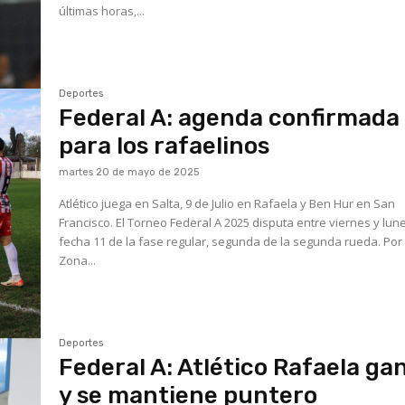
últimas horas,...
Deportes
Federal A: agenda confirmada
para los rafaelinos
martes 20 de mayo de 2025
Atlético juega en Salta, 9 de Julio en Rafaela y Ben Hur en San
Francisco. El Torneo Federal A 2025 disputa entre viernes y lunes la
fecha 11 de la fase regular, segunda de la segunda rueda. Por 
Zona...
Deportes
Federal A: Atlético Rafaela ga
y se mantiene puntero