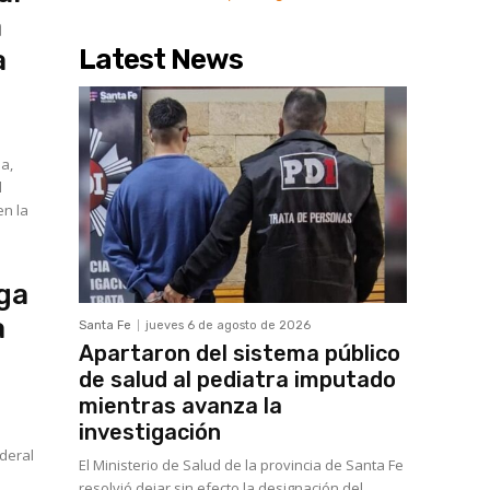
a
Latest News
a
a,
l
en la
ega
a
Santa Fe
jueves 6 de agosto de 2026
Apartaron del sistema público
de salud al pediatra imputado
mientras avanza la
investigación
ederal
El Ministerio de Salud de la provincia de Santa Fe
resolvió dejar sin efecto la designación del