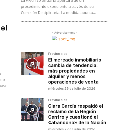
La FIFA hizo oficial la apertura de un
procedimiento expediente a través de su
Comisión Disciplinaria. La medida apunta...
 el
- Advertisement -
Provinciales
El mercado inmobiliario
cambia de tendencia:
más propiedades en
ó
alquiler y menos
ido
operaciones de venta
 base
miércoles 29 de julio de 2026
Provinciales
Clara García respaldó el
reclamo de la Región
Centro y cuestionó el
«abandono» de la Nación
miércoles 29 de julio de 2026