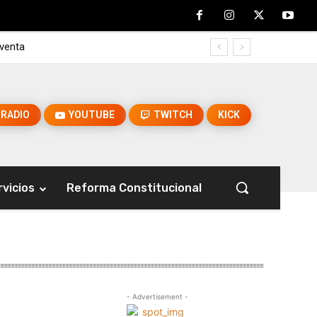
 venta
RADIO
YOUTUBE
TWITCH
KICK
rvicios
Reforma Constitucional
- Advertisement -