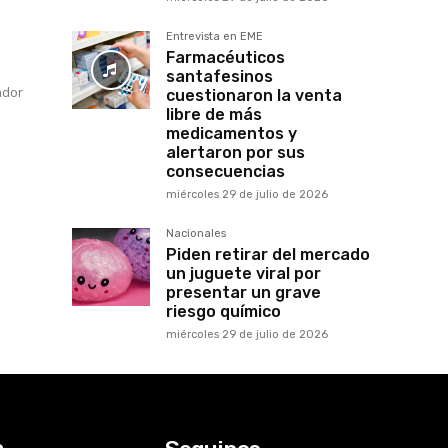
Entrevista en EME
Farmacéuticos
santafesinos
ador
cuestionaron la venta
libre de más
medicamentos y
alertaron por sus
consecuencias
miércoles 29 de julio de 2026
Nacionales
Piden retirar del mercado
un juguete viral por
presentar un grave
riesgo químico
miércoles 29 de julio de 2026