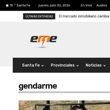
C
15
Santa Fe
jueves, julio 30, 2026
En Vivo
Audios
El mercado inmobiliario cambia
ÚLTIMAS ENTRADAS
Santa Fe
Provinciales
Noticias
gendarme