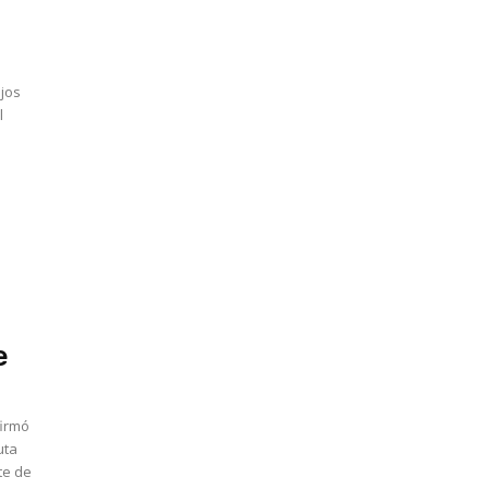
ajos
l
e
firmó
uta
te de