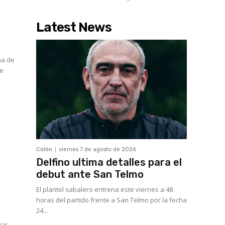
Latest News
na de
Se
Colón
viernes 7 de agosto de 2026
Delfino ultima detalles para el
debut ante San Telmo
El plantel sabalero entrena este viernes a 48
horas del partido frente a San Telmo por la fecha
24...
iar