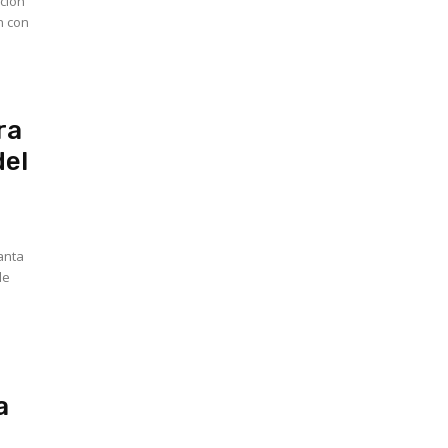
ción
ón con
ra
del
Santa
de
a
a