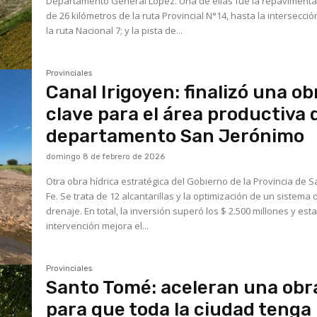
Departamento General López. Una de ellas fue la repavimenta
de 26 kilómetros de la ruta Provincial N°14, hasta la intersecci
la ruta Nacional 7; y la pista de...
Provinciales
Canal Irigoyen: finalizó una ob
clave para el área productiva 
departamento San Jerónimo
domingo 8 de febrero de 2026
Otra obra hídrica estratégica del Gobierno de la Provincia de 
Fe. Se trata de 12 alcantarillas y la optimización de un sistema 
drenaje. En total, la inversión superó los $ 2.500 millones y est
intervención mejora el...
Provinciales
Santo Tomé: aceleran una obr
para que toda la ciudad tenga