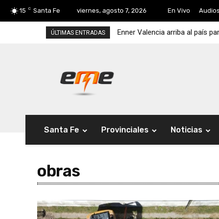
C
15
Santa Fe
viernes, agosto 7, 2026
En Vivo
Audio
Enner Valencia arriba al país pa
ÚLTIMAS ENTRADAS
Santa Fe
Provinciales
Noticias
obras