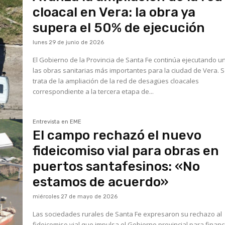
cloacal en Vera: la obra ya
supera el 50% de ejecución
lunes 29 de junio de 2026
El Gobierno de la Provincia de Santa Fe continúa ejecutando u
las obras sanitarias más importantes para la ciudad de Vera. 
trata de la ampliación de la red de desagües cloacales
correspondiente a la tercera etapa de...
Entrevista en EME
El campo rechazó el nuevo
fideicomiso vial para obras en
puertos santafesinos: «No
estamos de acuerdo»
miércoles 27 de mayo de 2026
Las sociedades rurales de Santa Fe expresaron su rechazo al
fideicomiso vial que impulsa el Gobierno provincial para financ