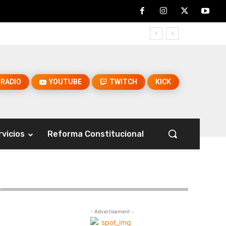
RADIO
YOUTUBE
TWITCH
KICK
rvicios
Reforma Constitucional
- Advertisement -