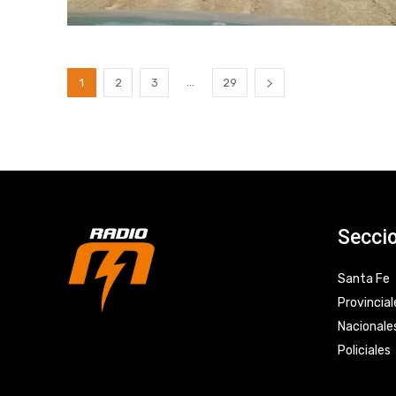
...
1
2
3
29
Secci
Santa Fe
Provincial
Nacionale
Policiales