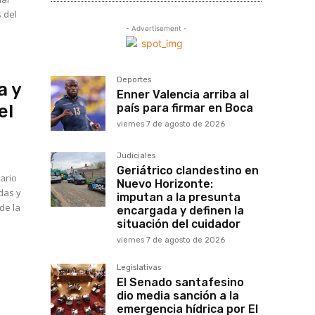
 del
- Advertisement -
Deportes
a y
Enner Valencia arriba al
el
país para firmar en Boca
viernes 7 de agosto de 2026
Judiciales
Geriátrico clandestino en
nario
Nuevo Horizonte:
adas y
imputan a la presunta
de la
encargada y definen la
situación del cuidador
viernes 7 de agosto de 2026
Legislativas
El Senado santafesino
dio media sanción a la
emergencia hídrica por El