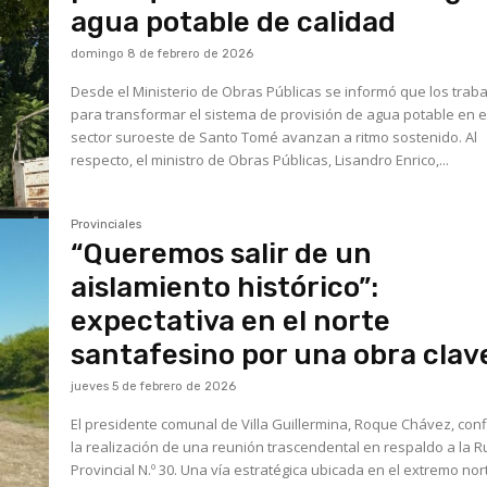
agua potable de calidad
domingo 8 de febrero de 2026
Desde el Ministerio de Obras Públicas se informó que los trab
para transformar el sistema de provisión de agua potable en e
sector suroeste de Santo Tomé avanzan a ritmo sostenido. Al
respecto, el ministro de Obras Públicas, Lisandro Enrico,...
Provinciales
“Queremos salir de un
aislamiento histórico”:
expectativa en el norte
santafesino por una obra clav
jueves 5 de febrero de 2026
El presidente comunal de Villa Guillermina, Roque Chávez, con
la realización de una reunión trascendental en respaldo a la R
Provincial N.º 30. Una vía estratégica ubicada en el extremo nor