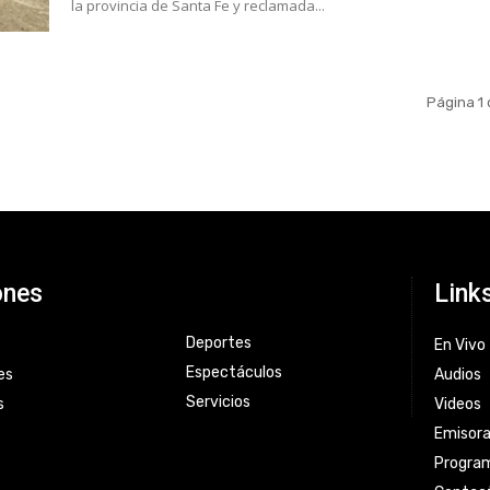
la provincia de Santa Fe y reclamada...
Página 1 
ones
Link
Deportes
En Vivo
Espectáculos
es
Audios
Servicios
s
Videos
Emisor
Progra