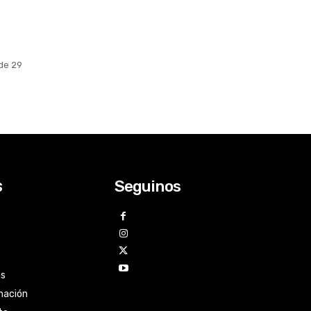
de 29
Seguinos
s
as
mación