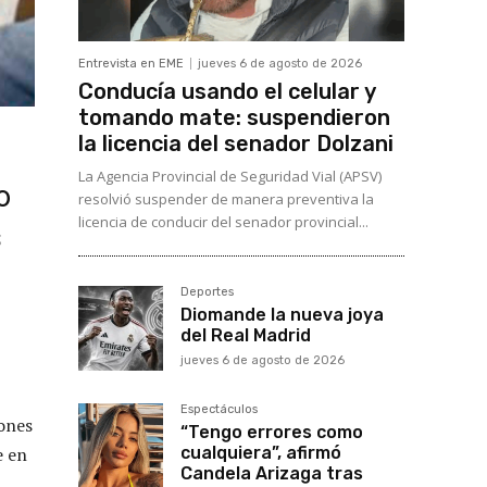
Entrevista en EME
jueves 6 de agosto de 2026
Conducía usando el celular y
tomando mate: suspendieron
la licencia del senador Dolzani
La Agencia Provincial de Seguridad Vial (APSV)
o
resolvió suspender de manera preventiva la
licencia de conducir del senador provincial...
s
Deportes
Diomande la nueva joya
del Real Madrid
jueves 6 de agosto de 2026
Espectáculos
ones
“Tengo errores como
e en
cualquiera”, afirmó
Candela Arizaga tras