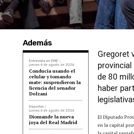
Además
Gregoret 
Entrevista en EME
provincial
jueves 6 de agosto de 2026
Conducía usando el
de 80 mil
celular y tomando
mate: suspendieron la
haber part
licencia del senador
Dolzani
legislativ
Deportes
jueves 6 de agosto de 2026
Diomande la nueva
El Diputado Prov
joya del Real Madrid
en la capital pro
la capital santa