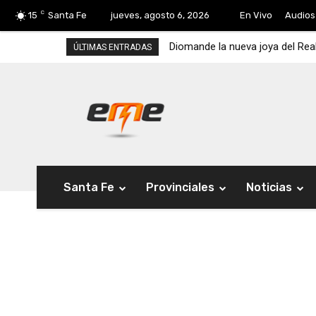
C
15
Santa Fe
jueves, agosto 6, 2026
En Vivo
Audios
Diomande la nueva joya del Rea
ÚLTIMAS ENTRADAS
Santa Fe
Provinciales
Noticias