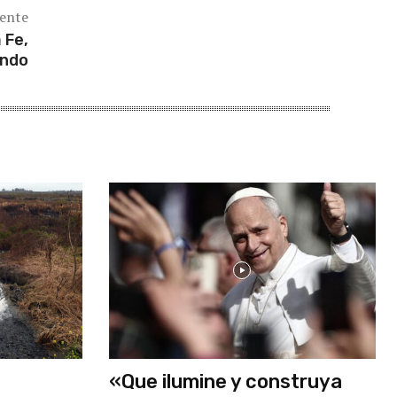
iente
 Fe,
undo
«Que ilumine y construya