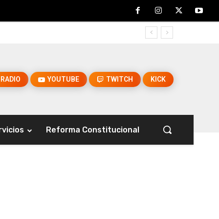
RADIO
YOUTUBE
TWITCH
KICK
rvicios
Reforma Constitucional