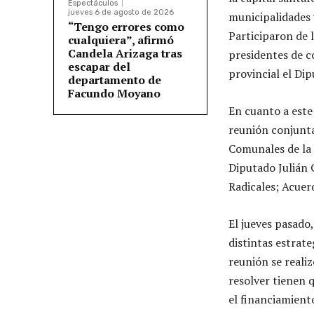
Espectáculos
jueves 6 de agosto de 2026
municipalidades 
“Tengo errores como
Participaron de l
cualquiera”, afirmó
Candela Arizaga tras
presidentes de c
escapar del
provincial el Di
departamento de
Facundo Moyano
En cuanto a est
reunión conjunta
Comunales de la 
Diputado Julián 
Radicales; Acuer
El jueves pasado,
distintas estrat
reunión se reali
resolver tienen q
el financiamient