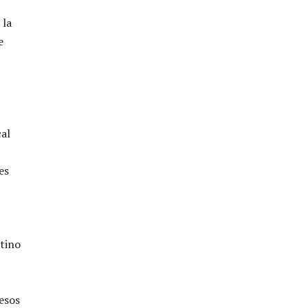
 la
e
cal
es
tino
 esos