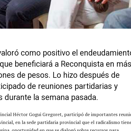
valoró como positivo el endeudamient
 que beneficiará a Reconquista en má
lones de pesos. Lo hizo después de
icipado de reuniones partidarias y
as durante la semana pasada.
incial Héctor Gogui Gregoret, participó de importantes reuni
vincial, en la sede partidaria provincial que el radicalismo tien
fesina, oportunidad en que se dialogó sobre recursos para