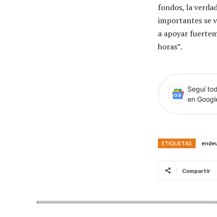
fondos, la verd
importantes se v
a apoyar fuertem
horas”.
Seguí tod
en Goog
ETIQUETAS
ende
Compartir