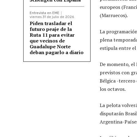
europeos (Francia
Entrevista en EME
(Marruecos).
viernes 31 de julio de 2026
Piden trasladar el
futuro peaje de la
La programación 
Ruta 11 para evitar
plena temporada 
que vecinos de
Guadalupe Norte
estipula entre el
deban pagarlo a diario
De momento, el M
previstos con gr
Bélgica -tercero
los octavos.
La pelota volver
disputarán Brasil
Argentina-Países 