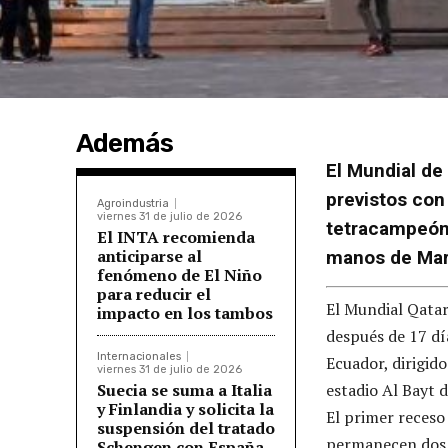
Además
El Mundial de
previstos con
Agroindustria
viernes 31 de julio de 2026
tetracampeón 
El INTA recomienda
anticiparse al
manos de Mar
fenómeno de El Niño
para reducir el
El Mundial Qatar
impacto en los tambos
después de 17 dí
Internacionales
Ecuador, dirigid
viernes 31 de julio de 2026
Suecia se suma a Italia
estadio Al Bayt d
y Finlandia y solicita la
El primer receso 
suspensión del tratado
permanecen dos r
Schengen con España