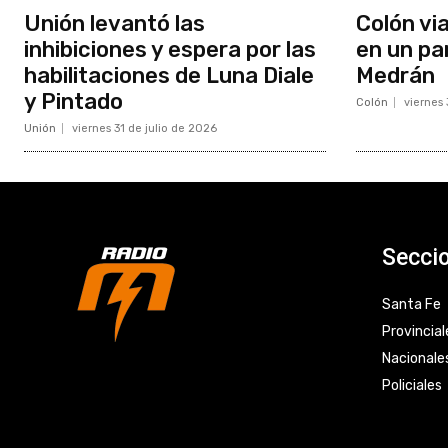
Unión levantó las
Colón vi
inhibiciones y espera por las
en un pa
habilitaciones de Luna Diale
Medrán
y Pintado
Colón
viernes 
Unión
viernes 31 de julio de 2026
Secci
Santa Fe
Provincial
Nacionale
Policiales