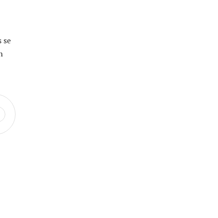
s se
n