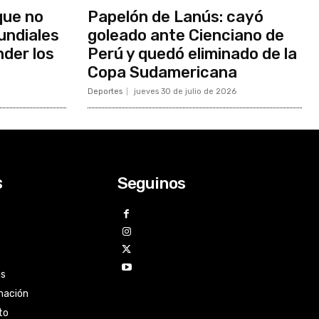
que no
Papelón de Lanús: cayó
undiales
goleado ante Cienciano de
nder los
Perú y quedó eliminado de la
Copa Sudamericana
Deportes
jueves 30 de julio de 2026
Seguinos
s
as
mación
to