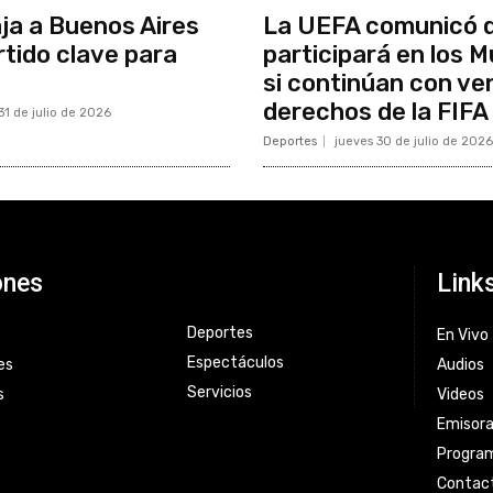
aja a Buenos Aires
La UEFA comunicó 
rtido clave para
participará en los M
si continúan con ve
derechos de la FIFA
31 de julio de 2026
Deportes
jueves 30 de julio de 2026
ones
Link
Deportes
En Vivo
Espectáculos
es
Audios
Servicios
s
Videos
Emisor
Progra
Contac