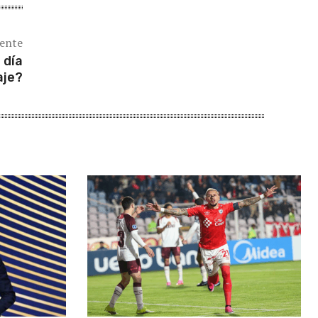
iente
 día
aje?