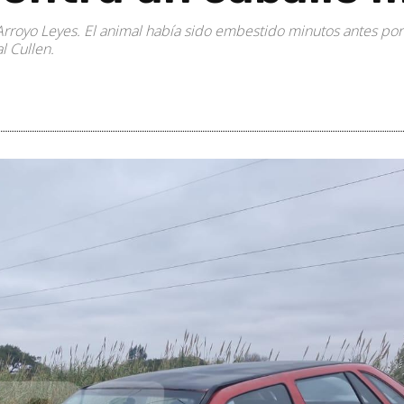
en Arroyo Leyes. El animal había sido embestido minutos antes po
l Cullen.