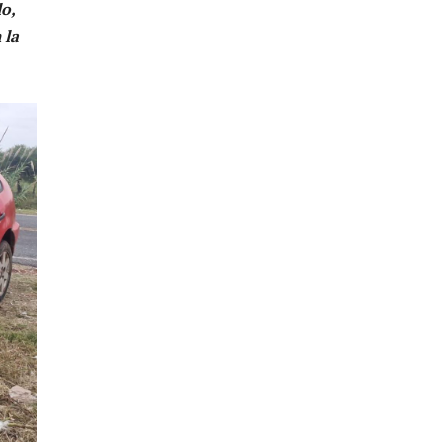
o,
 la