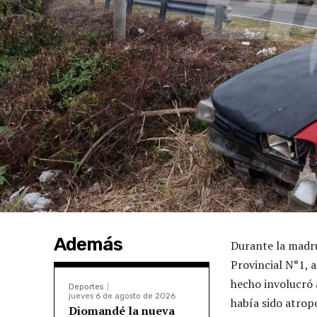
Además
Durante la madru
Provincial N°1, a
hecho involucró 
Deportes
jueves 6 de agosto de 2026
había sido atrop
Diomandé la nueva