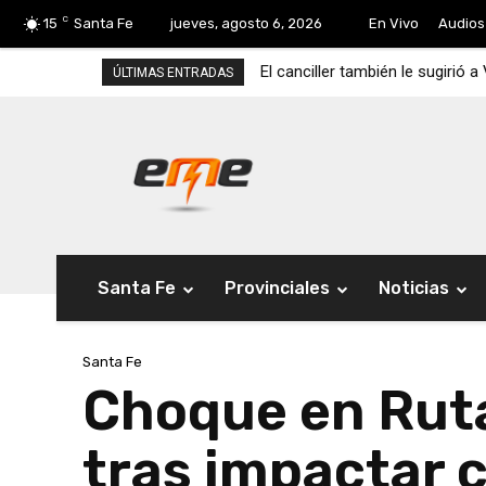
C
15
Santa Fe
jueves, agosto 6, 2026
En Vivo
Audios
El canciller también le sugirió a
ÚLTIMAS ENTRADAS
Santa Fe
Provinciales
Noticias
Santa Fe
Choque en Ruta
tras impactar 