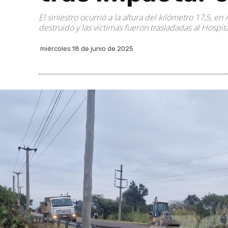
El siniestro ocurrió a la altura del kilómetro 17,5, 
destruido y las víctimas fueron trasladadas al Hospita
miércoles 18 de junio de 2025