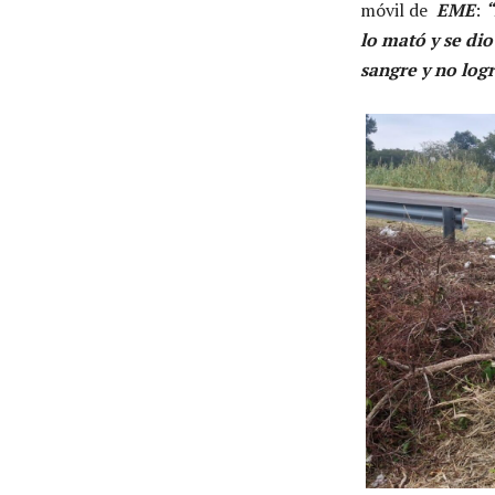
móvil de
EME
:
“
lo mató y se dio
sangre y no logr