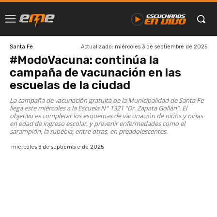
Actualizado:
miércoles 3 de septiembre de 2025
Santa Fe
#ModoVacuna: continúa la
campaña de vacunación en las
escuelas de la ciudad
La campaña de vacunación gratuita de la Municipalidad de Santa Fe
llega este miércoles a la Escuela N° 1321 “Dr. Zapata Gollán”. El
objetivo es completar los esquemas de vacunación de niños y niñas
en edad de ingreso escolar, y prevenir enfermedades como el
sarampión, la rubéola, entre otras, en preadolescentes.
miércoles 3 de septiembre de 2025