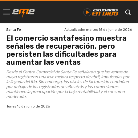
Actualizado:
martes 16 de junio de 2026
Santa Fe
El comercio santafesino muestra
señales de recuperación, pero
persisten las dificultades para
aumentar las ventas
Desde el Centro Comercial de Santa Fe señalaron que las ventas de
mayo registraron una leve mejora respecto de abril, impulsadas por
la llegada del frío. Sin embargo, los niveles de facturación continúan
por debajo de los registrados un año atrás y los comerciantes
mantienen la preocupación por la baja rentabilidad y el consumo
moderado.
lunes 15 de junio de 2026