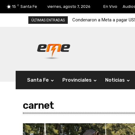
C
15
Santa Fe
viernes, agosto 7, 2026
En Vivo
Audio
Condenaron a Meta a pagar US$5
ÚLTIMAS ENTRADAS
Santa Fe
Provinciales
Noticias
carnet