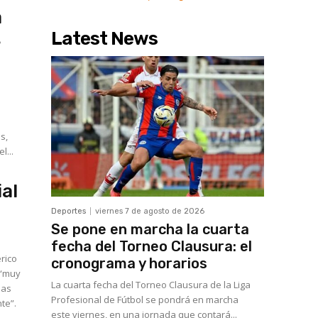
a
Latest News
s
s
s,
l...
ial
Deportes
viernes 7 de agosto de 2026
Se pone en marcha la cuarta
fecha del Torneo Clausura: el
rico
cronograma y horarios
 “muy
La cuarta fecha del Torneo Clausura de la Liga
las
Profesional de Fútbol se pondrá en marcha
te”.
este viernes, en una jornada que contará...