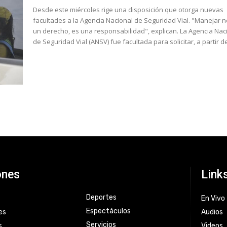
Desde este miércoles rige una disposición que otorga nuevas
facultades a la Agencia Nacional de Seguridad Vial. "Manejar n
un derecho, es una responsabilidad", explican. La Agencia Nacional
de Seguridad Vial (ANSV) fue facultada para solicitar, a partir de
ones
Link
Deportes
En Vivo
Espectáculos
es
Audios
Servicios
s
Videos