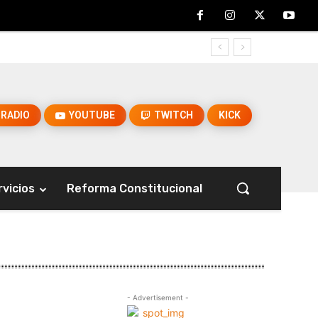
RADIO
YOUTUBE
TWITCH
KICK
rvicios
Reforma Constitucional
- Advertisement -