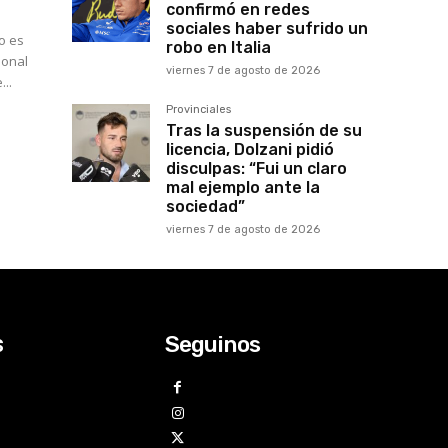
confirmó en redes
sociales haber sufrido un
o es
robo en Italia
viernes 7 de agosto de 2026
...
Provinciales
Tras la suspensión de su
licencia, Dolzani pidió
disculpas: “Fui un claro
mal ejemplo ante la
sociedad”
viernes 7 de agosto de 2026
Seguinos
s