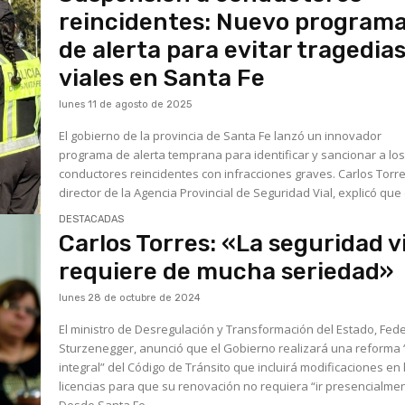
reincidentes: Nuevo program
de alerta para evitar tragedia
viales en Santa Fe
lunes 11 de agosto de 2025
El gobierno de la provincia de Santa Fe lanzó un innovador
programa de alerta temprana para identificar y sancionar a lo
conductores reincidentes con infracciones graves. Carlos Torre
director de la Agencia Provincial de Seguridad Vial, explicó que e
DESTACADAS
Carlos Torres: «La seguridad v
requiere de mucha seriedad»
lunes 28 de octubre de 2024
El ministro de Desregulación y Transformación del Estado, Fede
Sturzenegger, anunció que el Gobierno realizará una reforma
integral” del Código de Tránsito que incluirá modificaciones en 
licencias para que su renovación no requiera “ir presencialmen
Desde Santa Fe,...