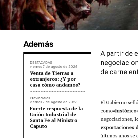
Además
A partir de 
negociacione
DESTACADAS
viernes 7 de agosto de 2026
de carne en
Venta de Tierras a
extranjeros: ¿Y por
casa cómo andamos?
Provinciales
El Gobierno sel
viernes 7 de agosto de 2026
Fuerte respuesta de la
como
«histórico
Unión Industrial de
negociaciones,
l
Santa Fe al Ministro
Caputo
exportaciones d
últimos años se 