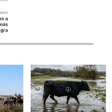
iente
es a
 más
egra