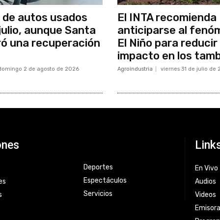
 de autos usados
El INTA recomienda
julio, aunque Santa
anticiparse al fenó
ó una recuperación
El Niño para reducir 
impacto en los tam
domingo 2 de agosto de 2026
Agroindustria
viernes 31 de julio de
ones
Link
Deportes
En Vivo
Espectáculos
es
Audios
Servicios
s
Videos
Emisor