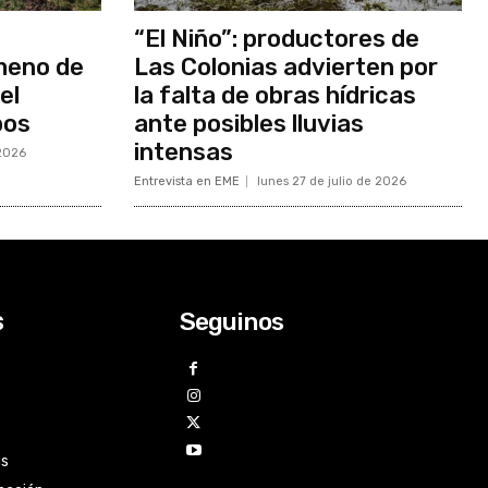
“El Niño”: productores de
meno de
Las Colonias advierten por
el
la falta de obras hídricas
bos
ante posibles lluvias
intensas
 2026
Entrevista en EME
lunes 27 de julio de 2026
Seguinos
s
as