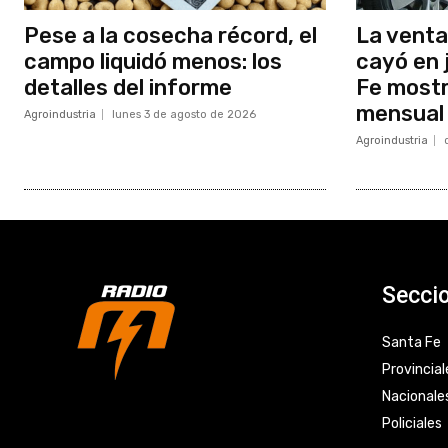
Pese a la cosecha récord, el
La venta
campo liquidó menos: los
cayó en 
detalles del informe
Fe mostr
mensual
Agroindustria
lunes 3 de agosto de 2026
Agroindustria
Secci
Santa Fe
Provincial
Nacionale
Policiales