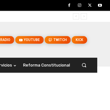
RADIO
YOUTUBE
TWITCH
KICK
rvicios
Reforma Constitucional